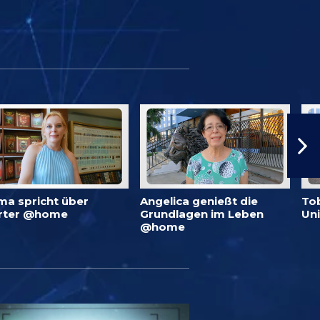
ma spricht über
Angelica genießt die
To
rter @home
Grundlagen im Leben
Un
@home