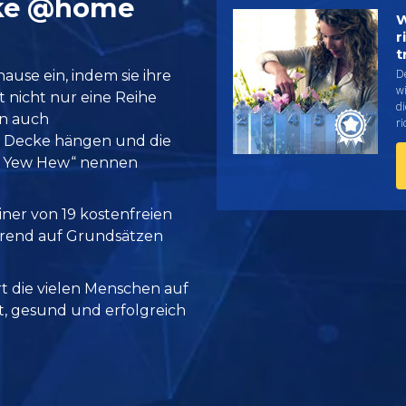
cke @home
W
r
t
D
ause ein, indem sie ihre
w
at nicht nur eine Reihe
d
rn auch
ri
er Decke hängen und die
n Yew Hew“ nennen
einer von 19 kostenfreien
ierend auf Grundsätzen
rt die vielen Menschen auf
it, gesund und erfolgreich