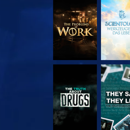
SERIE
ANSEH
ENTDECKEN
ANSEHEN
ANSEH