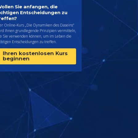
ollen Sie anfangen, die
ichtigen Entscheidungen zu
reffen?
er Online-Kurs „Die Dynamiken des Daseins“
ird Ihnen grundlegende Prinzipien vermitteln,
ie Sie verwenden können, um im Leben die
chtigen Entscheidungen zu treffen.
Ihren kostenlosen Kurs
beginnen