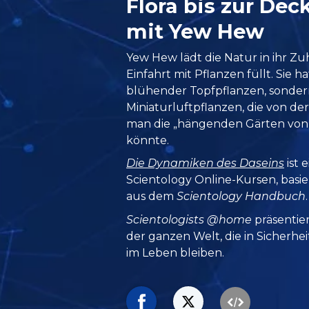
Flora bis zur De
mit Yew Hew
Yew Hew lädt die Natur in ihr Zuh
Einfahrt mit Pflanzen füllt. Sie h
blühender Topfpflanzen, sonde
Miniaturluftpflanzen, die von d
man die „hängenden Gärten vo
könnte.
Die Dynamiken des Daseins
ist 
Scientology Online-Kursen, bas
aus dem
Scientology Handbuch
.
Scientologists @home
präsentie
der ganzen Welt, die in Sicherhe
im Leben bleiben.