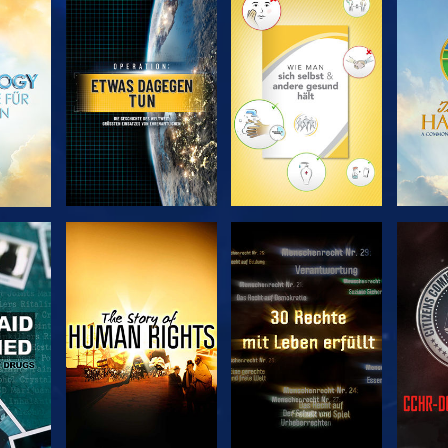
EN
SERIE
SERIE
ENTDECKEN
ENTDECKEN
EN
EN
ANSEHEN
ANSEHEN
A