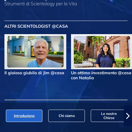
Strumenti di Scientology per la Vita
ALTRI SCIENTOLOGIST @CASA
Il gioioso giubilo di Jim @casa
Un ottimo investimento @casa
con Natalia
Le nostre
Introduzione
Chi siamo
Chiese