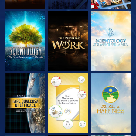
ESPLORA LE
ESPLORA LE
ESPLORA LE
SERIE
SERIE
SERIE
GUARDA
GUARDA
GUARDA