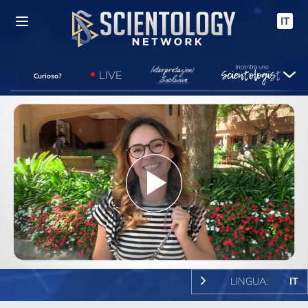
IT
LIVE
Curioso?
Play
Video
LINGUA:
IT