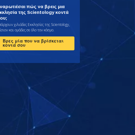
ναρωτιέσαι πώς να βρεις μια
κκλησία της Scientology κοντά
ου;
πάρχουν χιλιάδες Εκκλησίες της Scientology,
σιον και ομάδες σε όλο τον κόσμο.
Βρες μία που να βρίσκεται
κοντά σου