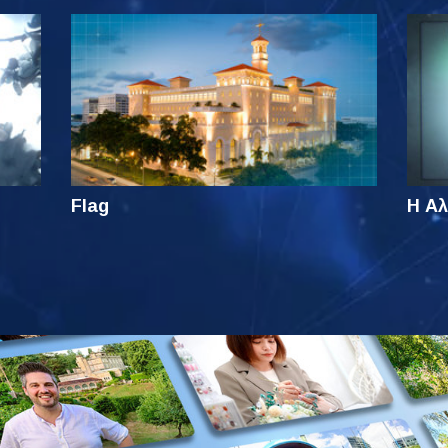
Flag
Η Αλ