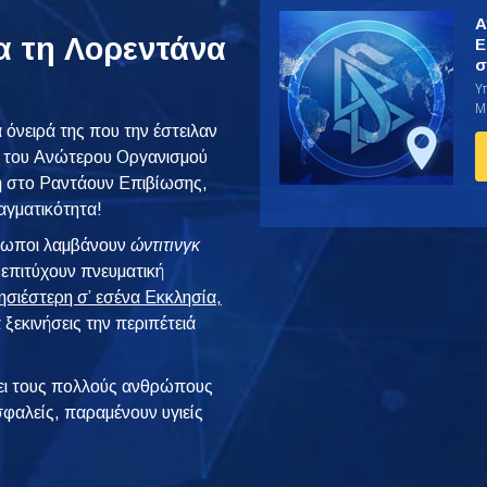
Α
α τη Λορεντάνα
Ε
σ
Υ
Μί
όνειρά της που την έστειλαν
, του Ανώτερου Οργανισμού
ρδη στο Ραντάουν Επιβίωσης,
ραγματικότητα!
θρωποι λαμβάνουν
ώντιτινγκ
 επιτύχουν πνευματική
ησιέστερη σ’ εσένα Εκκλησία,
 ξεκινήσεις την περιπέτειά
ι τους πολλούς ανθρώπους
φαλείς, παραμένουν υγιείς