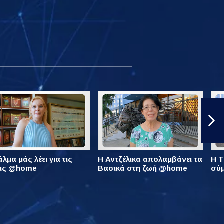
λμα μάς λέει για τις
Η Αντζέλικα απολαμβάνει τα
Η Τ
εις @home
Βασικά στη ζωή @home
σύ