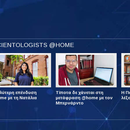
SCIENTOLOGISTS @HOME
λύτερη επένδυση
Τίποτα δε χάνεται στη
Η Πά
e με τη Νατάλια
μετάφραση @home με τον
λέξ
Μπερνάρντο