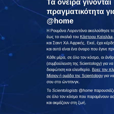
Τα όνειρα γίνονται
πραγματικότητα γι
@home
Η Ρουμάνα Λορεντάνα ακολούθησε τα 
έως τα σκαλιά του
Κάστρου Καϊαλάμι
και Σαιντ Χιλ Αφρικής. Εκεί, έχει κέ
και αυτό είναι ένα όνειρο που έγινε π
Κάθε μέρα, σε όλο τον κόσμο, οι άν
(συμβούλευση της Scientology) για να
διαφώτιση και ελευθερία.
Βρες την πλ
Μίσιον ή ομάδα της Scientology
για να
σου στο ώντιτινγκ.
To
Scientologists @home
παρουσιάζε
σε όλο τον κόσμο που παραμένουν ασ
και ακμάζουν στη ζωή.