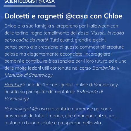
SCIENTOLOGIST @CASA
Dolcetti e ragnetti @casa con Chloe
Chloe e la sua famiglia si preparano per Halloween con
delle tortine-ragno terribilmente deliziose! (
Pssst… in realtà
sono carine da matti!
) Tutti quanti, grandi e piccini,
partecipano alla creazione di queste commestibili creature
pelose ma elegantemente acconciate. Incoraggiare i
bambini a contribuire è essenziale per il loro futuro ed è una
delle molte lezioni utili contenute nel corso
Bambini
de
Il
Manuale di Scientology
.
Bambini
è uno dei 19 corsi gratuiti online di Scientology,
basato su principi fondamentali de
Il Manuale di
Scientology
.
Scientologist @casa
presenta le numerose persone,
provenienti da tutto il mondo, che rimangono al sicuro,
restano in buona salute e prosperano nella vita.