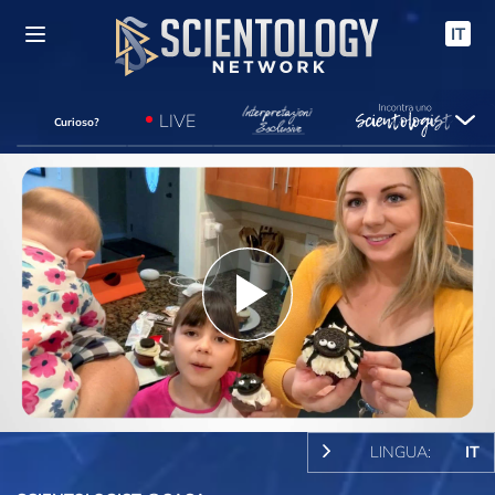
IT
LIVE
Curioso?
Play
Video
LINGUA:
IT