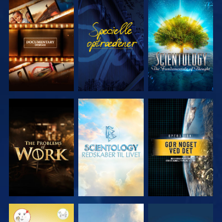
UDFORSK
SE
UDFORSK
SERIEN
SERIEN
UDFORSK
UDFORSK
SE
SERIEN
SERIEN