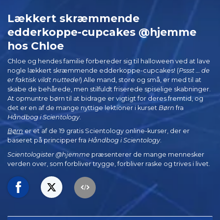
Lækkert skræmmende
edderkoppe-cupcakes @hjemme
hos Chloe
Chloe og hendes familie forbereder sig til halloween ved at lave
nogle lækkert skræmmende edderkoppe-cupcakes! (
Pssst … de
er faktisk vildt nuttede!
) Alle mand, store og små, er med til at
skabe de behårede, men stilfuldt friserede spiselige skabninger.
At opmuntre børn til at bidrage er vigtigt for deres fremtid, og
det er en af de mange nyttige lektioner i kurset
Børn
fra
Håndbog i Scientology
.
Børn
er et af de 19 gratis Scientology online-kurser, der er
baseret på principper fra
Håndbog i Scientology
.
Scientologister @hjemme
præsenterer de mange mennesker
verden over, som forbliver trygge, forbliver raske og trives i livet.