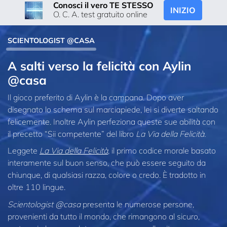
Conosci il vero TE STESSO
INIZIO
O. C. A. test gratuito online
SCIENTOLOGIST @CASA
A salti verso la felicità con Aylin
@casa
Il gioco preferito di Aylin è la campana. Dopo aver
disegnato lo schema sul marciapiede, lei si diverte saltando
felicemente. Inoltre Aylin perfeziona queste sue abilità con
il precetto “Sii competente” del libro
La Via della Felicità.
Leggete
La Via della Felicità
, il primo codice morale basato
interamente sul buon senso, che può essere seguito da
chiunque, di qualsiasi razza, colore o credo. È tradotto in
oltre 110 lingue.
Scientologist @casa
presenta le numerose persone,
provenienti da tutto il mondo, che rimangono al sicuro,