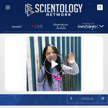
IT
LIVE
Curioso?
Play
Video
LINGUA:
IT