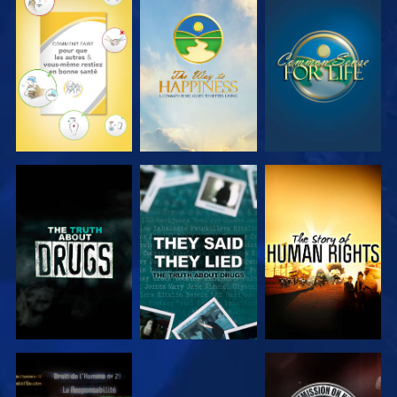
REGARDER
REGARDER
REGARDER
REGARDER
REGARDER
REGARDER