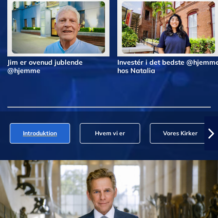
Jim er ovenud jublende
Investér i det bedste @hjemm
@hjemme
hos Natalia
Introduktion
Hvem vi er
Vores Kirker