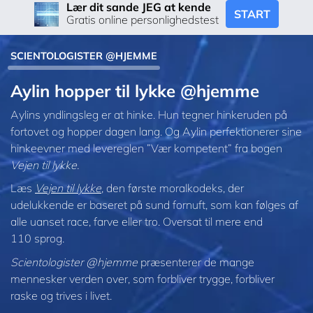
Lær dit sande JEG at kende
START
Gratis online personlighedstest
SCIENTOLOGISTER @HJEMME
Aylin hopper til lykke @hjemme
Aylins yndlingsleg er at hinke. Hun tegner hinkeruden på
fortovet og hopper dagen lang. Og Aylin perfektionerer sine
hinkeevner med levereglen ”Vær kompetent” fra bogen
Vejen til lykke.
Læs
Vejen til lykke
, den første moralkodeks, der
udelukkende er baseret på sund fornuft, som kan følges af
alle uanset race, farve eller tro. Oversat til mere end
110 sprog.
Scientologister @hjemme
præsenterer de mange
mennesker verden over, som forbliver trygge, forbliver
raske og trives i livet.