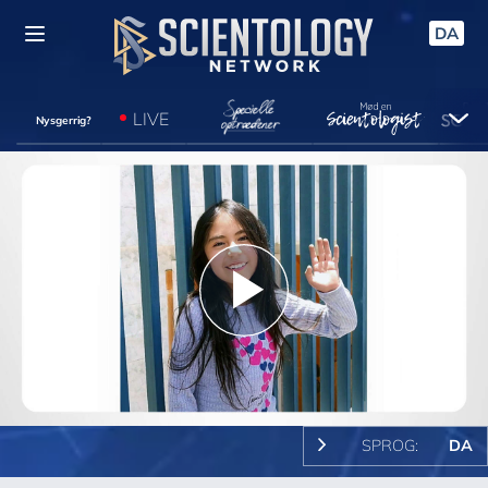
DA
LIVE
Nysgerrig?
Play
Video
SPROG:
DA