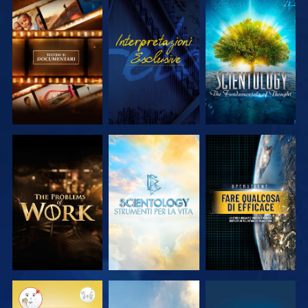
ESPLORA LE
GUARDA
ESPLORA LE
SERIE
SERIE
ESPLORA LE
ESPLORA LE
GUARDA
SERIE
SERIE