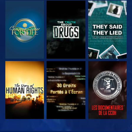
REGARDER
REGARDER
REGARDER
REGARDER
REGARDER
REGARDER