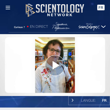
FR
EN DIRECT
Curieux ?
Play
Video
LANGUE:
FR