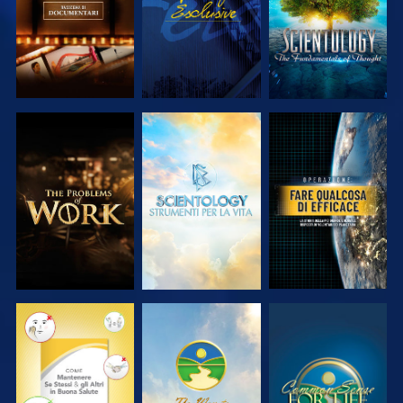
ESPLORA LE
ESPLORA LE
GUARDA
SERIE
SERIE
GUARDA
GUARDA
GUARDA