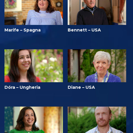
Marife – Spagna
Bennett – USA
Dóra – Ungheria
Diane – USA