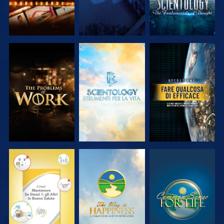
ESPLORA LE
ESPLORA LE
GUARDA
SERIE
SERIE
GUARDA
GUARDA
GUARDA