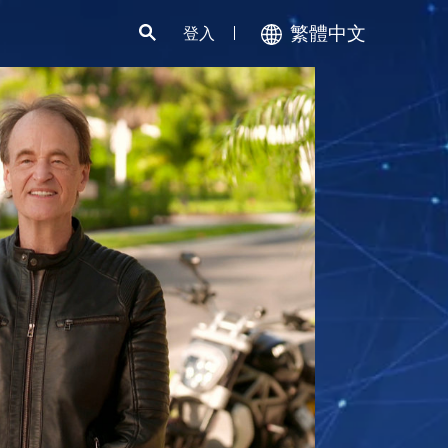
繁體中文
登入