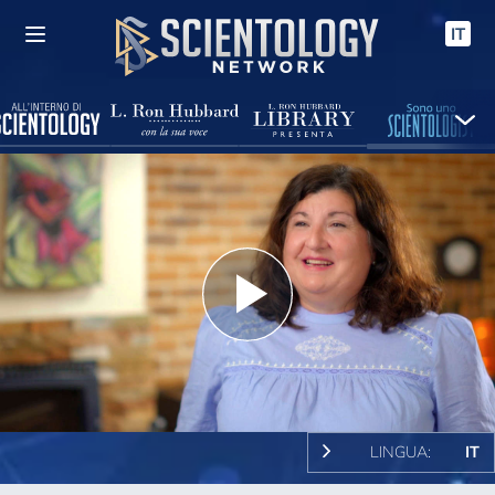
IT
Play
Video
LINGUA:
IT