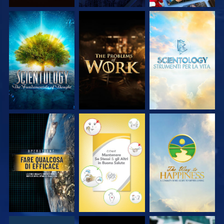
ESPLORA LE
ESPLORA LE
ESPLORA LE
SERIE
SERIE
SERIE
GUARDA
GUARDA
GUARDA