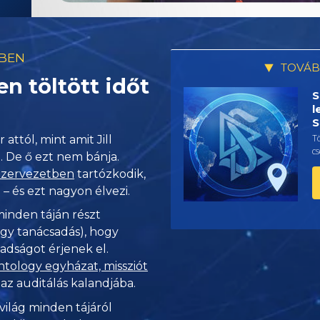
TBEN
TOVÁB
en töltött időt
S
l
S
Tö
r attól, mint amit Jill
cs
. De ő ezt nem bánja.
 Szervezetben
tartózkodik,
– és ezt nagyon élvezi.
inden táján részt
gy tanácsadás), hogy
adságot érjenek el.
tology egyházat, missziót
z auditálás kalandjába.
világ minden tájáról