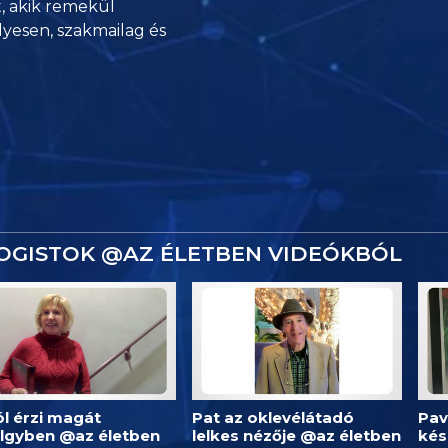
, akik remekül
lyesen,
szakmailag és
OGISTOK @AZ ÉLETBEN VIDEÓKBÓL
 jól érzi magát
Pat az oklevélátadó
Pav
ölgyben @az életben
lelkes nézője @az életben
kés