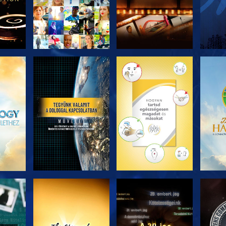
ZÉS
A SOROZAT
A SOROZAT
A 
RÉSZEI
RÉSZEI
ZÉS
MŰSORNÉZÉS
MŰSORNÉZÉS
MŰ