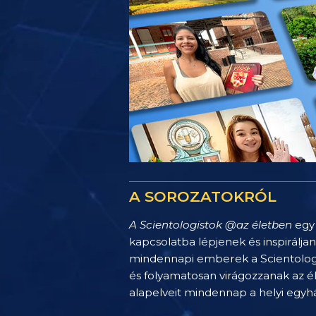
A SOROZATOKRÓL
A Scientologistok @az életben
egy 
kapcsolatba lépjenek és inspirálja
mindennapi emberek a Scientology 
és folyamatosan virágozzanak az é
alapelveit mindennap a helyi egy