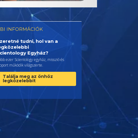
BI INFORMÁCIÓK
zeretné tudni, hol van a
egközelebbi
cientology Egyház?
bb ezer Scientology egyház, misszió és
oport működik világszerte.
Találja meg az önhöz
legközelebbit