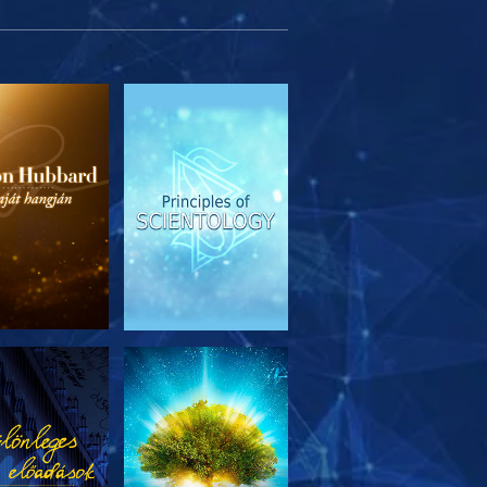
SOROZAT
MŰSORNÉZÉS
RÉSZEI