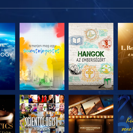
ZAT
A SOROZAT
A SOROZAT
A 
I
RÉSZEI
RÉSZEI