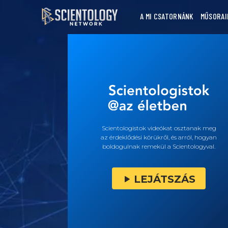
A MI CSATORNÁNK
MŰSORAI
Scientologistok videókat osztanak meg
az érdeklődési körükről, és arról, hogyan
boldogulnak remekül a Scientologyval.
LEJÁTSZÁS