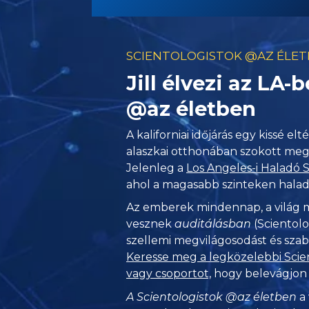
SCIENTOLOGISTOK @AZ ÉLE
Jill élvezi az LA-b
@az életben
A kaliforniai időjárás egy kissé elté
alaszkai otthonában szokott meg
Jelenleg a
Los Angeles-i Haladó
ahol a magasabb szinteken halad 
Az emberek mindennap, a világ m
vesznek
auditálásban
(Scientolo
szellemi megvilágosodást és szab
Keresse meg a legközelebbi Scien
vagy csoportot,
hogy belevágjon a
A Scientologistok @az életben
a 