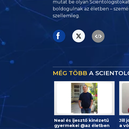
mutat be olyan Scientologistokat
boldogulnak
az életben – szemé
szellemileg.
MÉG TÖBB
A SCIENTOL
Neal és ijesztő kinézetű
Jill
gyermekei @az életben
a v