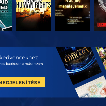
ZÉS
MŰSORNÉZÉS
MŰSORNÉZÉS
A 
a kedvencekhez
hoz kattintson a műsorszám
MEGJELENÍTÉSE