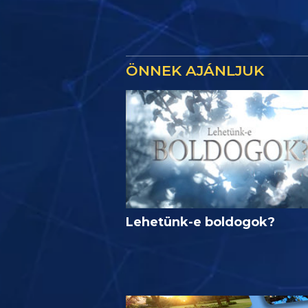
ÖNNEK AJÁNLJUK
Lehetünk-e boldogok?