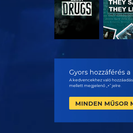
MŰSORNÉZÉS
MŰSORNÉ
Gyors hozzáférés 
A kedvencekhez való hozzáadás
mellett megjelenő „+” jelre.
MINDEN MŰSOR 