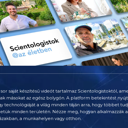
sor saját készítésű videót tartalmaz Scientologistoktól, am
nak másokat az egész bolygón. A platform betekintést nyúj
technológiáját a világ minden táján arra, hogy többet tu
letük minden területén. Nézze meg, hogyan alkalmazzák a 
házakban, a munkahelyen vagy otthon.