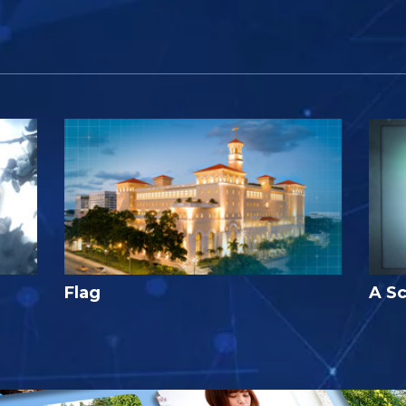
Flag
A Sc