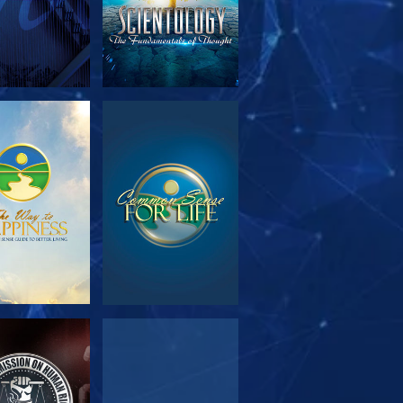
SOROZAT
MŰSORNÉZÉS
RÉSZEI
SORNÉZÉS
MŰSORNÉZÉS