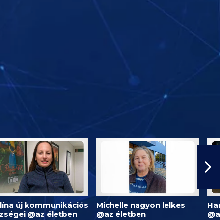
lína új kommunikációs
Michelle nagyon lelkes
Har
zségei @az életben
@az életben
@a