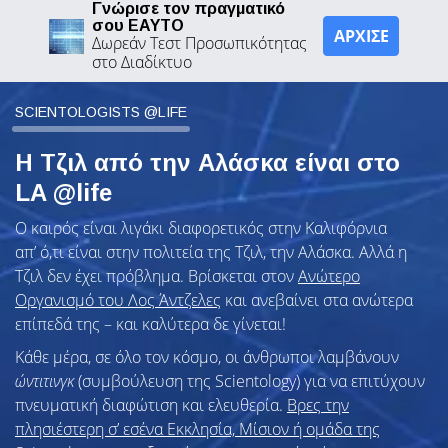
Γνώρισε τον πραγματικό
σου ΕΑΥΤΟ
ΑΡΧΙΣΕ
Δωρεάν Τεστ Προσωπικότητας
στο Διαδίκτυο
SCIENTOLOGISTS @LIFE
Η Τζιλ από την Αλάσκα είναι στο
LA @life
Ο καιρός είναι λιγάκι διαφορετικός στην Καλιφόρνια
απ’ ό,τι είναι στην πολιτεία της Τζιλ, την Αλάσκα. Αλλά η
Τζιλ δεν έχει πρόβλημα. Βρίσκεται στον
Ανώτερο
Οργανισμό του Λος Άντζελες
και ανεβαίνει στα ανώτερα
επίπεδά της – και καλύτερα δε γίνεται!
Κάθε μέρα, σε όλο τον κόσμο, οι άνθρωποι λαμβάνουν
ώντιτινγκ
(συμβούλευση της Scientology) για να επιτύχουν
πνευματική διαφώτιση και ελευθερία.
Βρες την
πλησιέστερη σ’ εσένα Εκκλησία, Μίσιον ή ομάδα της