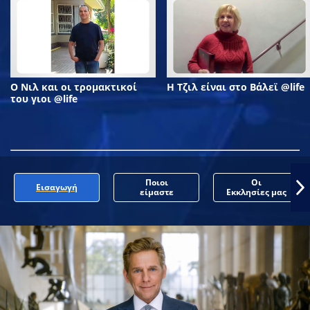
Ο Νιλ και οι τρομακτικοί
Η Τζιλ είναι στο Βάλεϊ @life
του γιοι @life
Ποιοι
Οι
Εισαγωγή
είμαστε
Εκκλησίες μας