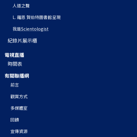
人道之聲
L. 羅恩 賀伯特圖書館呈現
我是
Scientologist
紀錄片展示櫃
電視直播
時間表
有關聯播網
前言
觀賞方式
多媒體室
回饋
宣傳資源