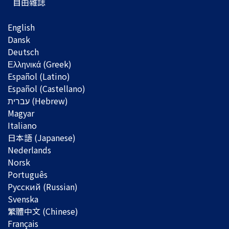
自由雜誌
English
Dansk
Deutsch
Ελληνικά (Greek)
Español (Latino)
Español (Castellano)
Magyar
Italiano
日本語 (Japanese)
Nederlands
Norsk
Português
Русский (Russian)
Svenska
繁體中文 (Chinese)
Français