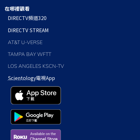
在哪裡觀看
DIRECTV頻道320
DIRECTV STREAM
AT&T U-VERSE
TAMPA BAY WFTT
LOS ANGELES KSCN-TV
Scientology
電視App