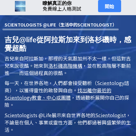
瞭解真正的你
開始
免費線上人格測試
SCIENTOLOGIST
S @LIFE（生活中的
SCIENTOLOGIST
）
吉兒@life從阿拉斯加來到洛杉磯時，感
覺超酷
吉兒來自阿拉斯加，那裡的天氣跟加州不太一樣。但這對吉
兒來說很酷。她來到
洛杉磯高階機構
，並在較高階層不斷前
進──而這個過程真的很酷。
每一天，在世界各地，人們都會接受
聽析
（
Scientology
諮
商），以獲得靈性的啟發與自由。
找出離你最近的
Scientology
教會、中心或團體
，透過聽析展開你自己的探
險。
Scientologist
s @Life
展示來自世界各地的
Scientologist
，
不論是在個人、事業或靈性方面，他們都過著興盛繁榮的生
活。