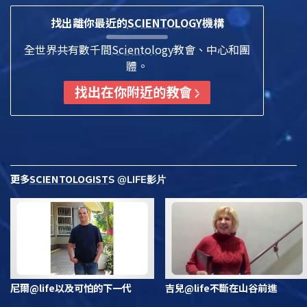
找出離你最近的
SCIENTOLOGY
機構
全世界共有數千間
Scientology
教會、中心和團
體。
找出在你附近的教會
更多
SCIENTOLOGIST
S @LIFE影片
尼爾@life以及可怕的下一代
吉兒@life不斷在山谷前進