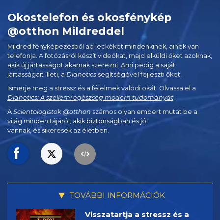
Okostelefon és okosfénykép
@otthon Mildreddel
Mildred fényképezésből ad leckéket mindenkinek, ainek van
telefonja. A fotózásról készít videókat, majd elküldi őket azoknak,
akik új jártasságot akarnak szerezni. Ami pedig a saját
jártasságait illeti, a
Dianetics
segítségével fejleszti őket.
Ismerje meg a stressz és a félelmek valódi okát. Olvassa el a
Dianetics: A szellemi egészség modern tudományát
.
A
Scientologistok @otthon
számos olyan embert mutat be a
világ minden tájáról, akik biztonságban és jól
vannak, és sikeresek az életben.
TOVÁBBI INFORMÁCIÓK
Visszatartja a stressz és a