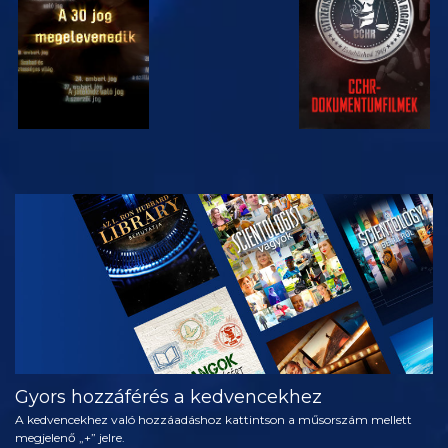
MŰSORNÉZÉS
A SOROZAT
RÉSZEI
Gyors hozzáférés a kedvencekhez
A kedvencekhez való hozzáadáshoz kattintson a műsorszám mellett
megjelenő „+” jelre.