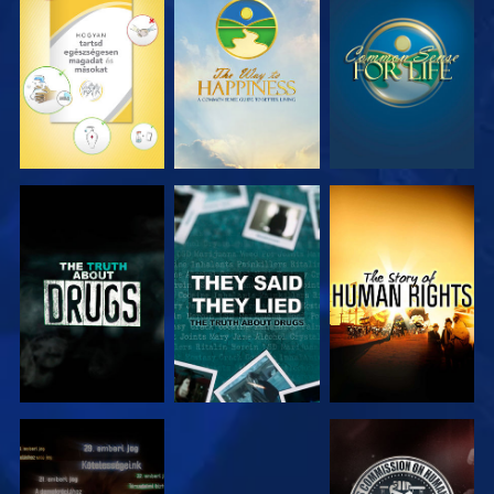
MŰSORNÉZÉS
MŰSORNÉZÉS
MŰSORNÉZÉS
MŰSORNÉZÉS
MŰSORNÉZÉS
MŰSORNÉZÉS
MŰSORNÉZÉS
MŰSORNÉZÉS
MŰSORNÉZÉS