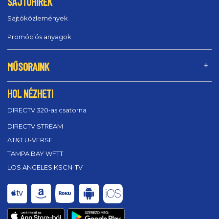
SAJTÓHÍREK
Sajtóközlemények
Promóciós anyagok
MŰSORAINK
HOL NÉZHETI
DIRECTV 320‑as csatorna
DIRECTV STREAM
AT&T U-VERSE
TAMPA BAY WFTT
LOS ANGELES KSCN-TV