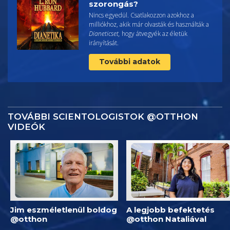
szorongás?
Nincs egyedül. Csatlakozzon azokhoz a
milliókhoz, akik már olvasták és használták a
Dianeticset,
hogy átvegyék az életük
irányítását.
További adatok
TOVÁBBI SCIENTOLOGISTOK @OTTHON
VIDEÓK
Jim eszméletlenül boldog
A legjobb befektetés
@otthon
@otthon Nataliával