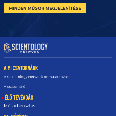
MINDEN MŰSOR MEGJELENÍTÉSE
A MI CSATORNÁNK
A Scientology Network bemutatkozása
A csatornáról
ÉLŐ TÉVÉADÁS
Műsorbeosztás