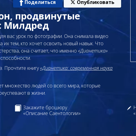
Поделиться
Опубликовать
он, продвинутые
с Милдред
 для вас урок по фотографии. Она снимала видео
а их тем, кто хочет освоить новый навык. Что
терства, она считает, что именно
«Дианетика»
 способности.
в. Прочтите книгу
«Дианетика: современная наука
т множество людей со всего мира, которые
реуспевают в жизни.
Закажите брошюру
Н
«Описание Саентологии»
«