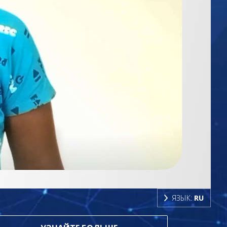
ЯЗЫК:
RU