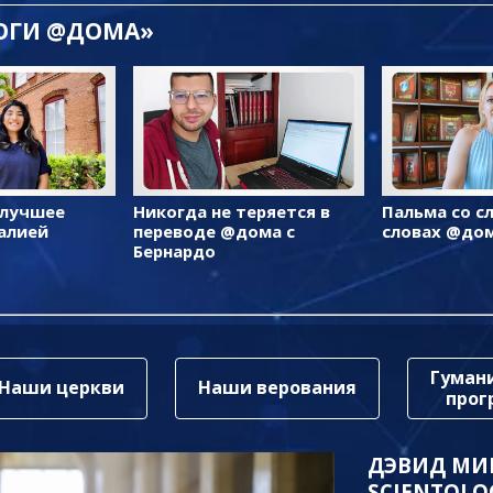
ЛОГИ @ДОМА»
 лучшее
Никогда не теряется в
Пальма со с
алией
переводе @дома с
словах @до
Бернардо
Гуман
Наши церкви
Наши верования
про
ДЭВИД МИ
SCIENTOLO