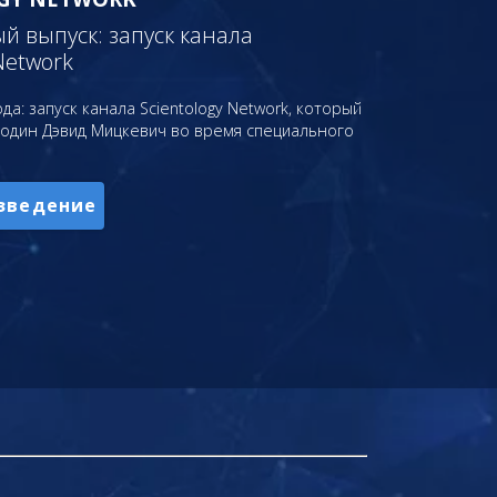
 выпуск: запуск канала
Network
да: запуск канала Scientology Network, который
подин Дэвид Мицкевич во время специального
зведение