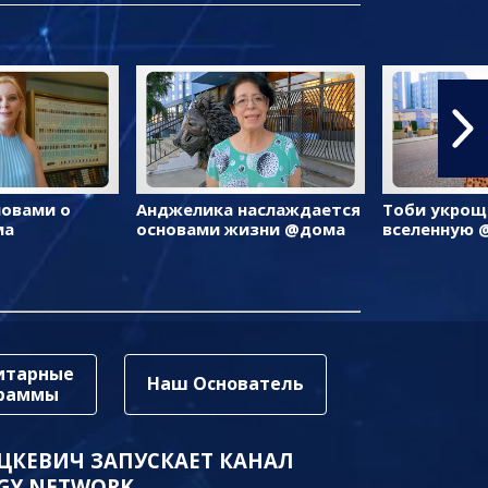
ловами о
Анджелика наслаждается
Тоби укрощ
ма
основами жизни @дома
вселенную 
итарные
Наш Основатель
граммы
ЦКЕВИЧ ЗАПУСКАЕТ КАНАЛ
GY NETWORK