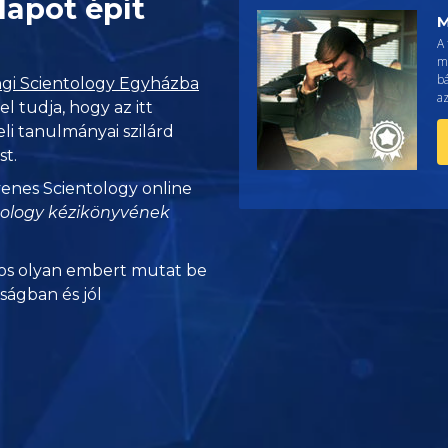
lapot épít
M
A 
m
b
gi Scientology Egyházba
az
vel tudja, hogy az itt
eli tanulmányai szilárd
st.
yenes Scientology online
tology kézikönyvének
s olyan embert mutat be
nságban és jól