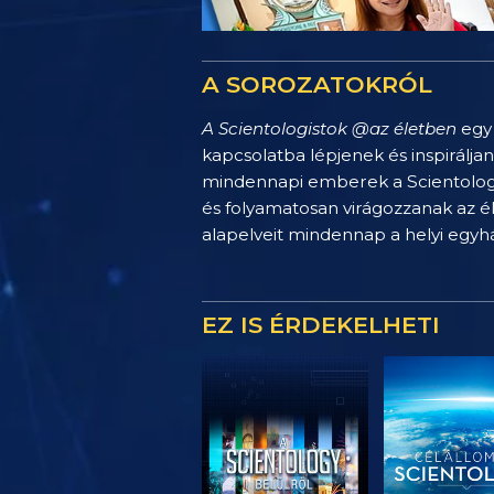
A SOROZATOKRÓL
A Scientologistok @az életben
egy 
kapcsolatba lépjenek és inspirálja
mindennapi emberek a Scientology 
és folyamatosan virágozzanak az é
alapelveit mindennap a helyi egy
EZ IS ÉRDEKELHETI