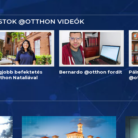
ISTOK @OTTHON VIDEÓK
egjobb befektetés
Bernardo @otthon fordít
Pál
thon Nataliával
@o