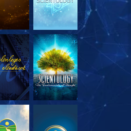
SOROZAT
MŰSORNÉZÉS
RÉSZEI
SOROZAT
MŰSORNÉZÉS
RÉSZEI