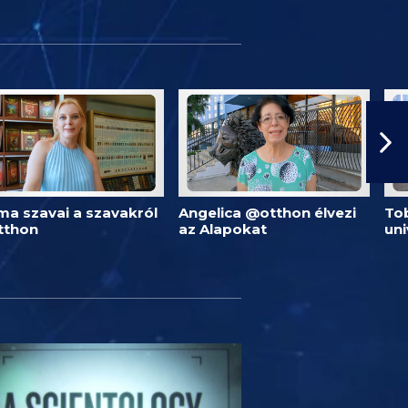
ma szavai a szavakról
Angelica @otthon élvezi
Tob
tthon
az Alapokat
un