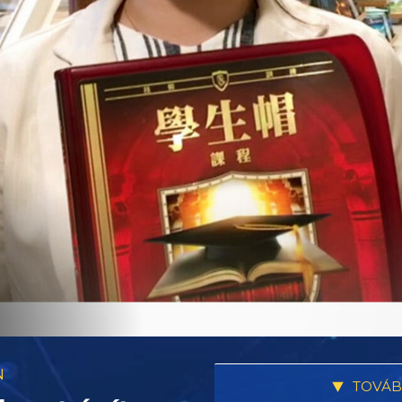
N
TOVÁB