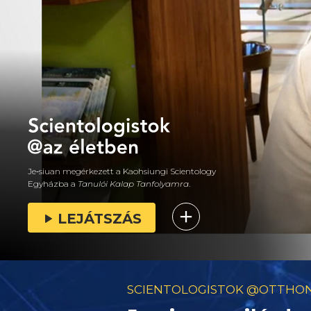
Je‑siuan megérkezett a Kaohsiungi Scientology
Egyházba a
Tanulói Kalap
Tanfolyamra
.
LEJÁTSZÁS
SCIENTOLOGISTOK @OTTHO