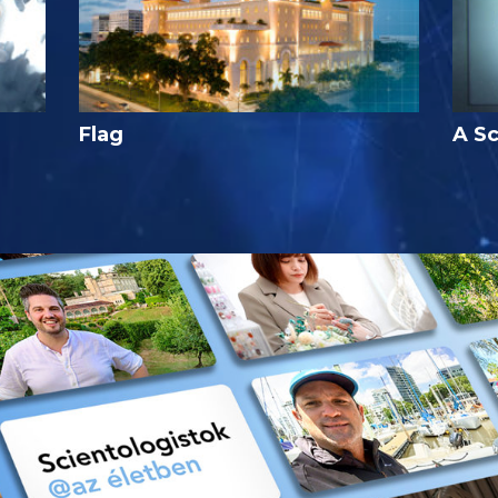
Flag
A Sc