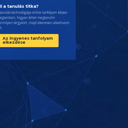
i a tanulás titka?
tanulás technológiája online tanfolyam képes
egtanítani, hogyan lehet megtanulni
ármilyen tárgykört, majd sikeresen alkalmazni
t.
Az ingyenes tanfolyam
elkezdése