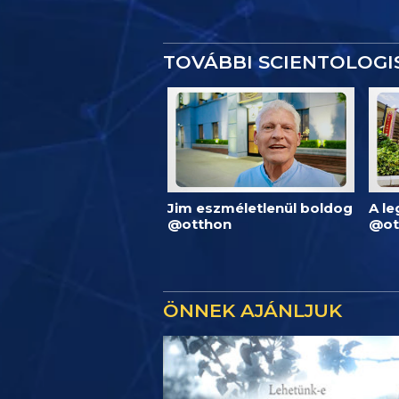
TOVÁBBI SCIENTOLOG
Jim eszméletlenül boldog
A l
@otthon
@ot
ÖNNEK AJÁNLJUK