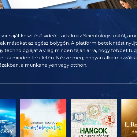
sor saját készítésű videót tartalmaz Scientologistoktól, am
nak másokat az egész bolygón. A platform betekintést nyúj
technológiáját a világ minden táján arra, hogy többet tu
letük minden területén. Nézze meg, hogyan alkalmazzák a 
házakban, a munkahelyen vagy otthon.