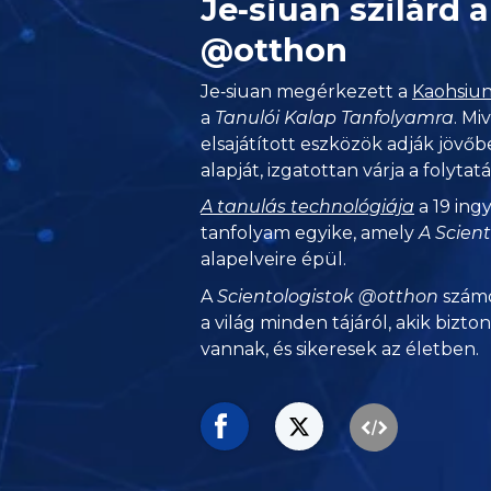
Je‑siuan szilárd a
@otthon
Je‑siuan megérkezett a
Kaohsiun
a
Tanulói Kalap
Tanfolyamra
. Mi
elsajátított eszközök adják jövőb
alapját, izgatottan várja a folytatá
A tanulás technológiája
a 19 ing
tanfolyam egyike, amely
A Scien
alapelveire épül.
A
Scientologistok @otthon
számo
a világ minden tájáról, akik bizto
vannak, és sikeresek az életben.