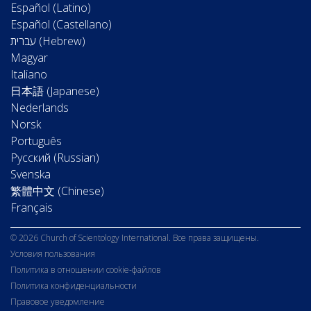
Español (Latino)
Español (Castellano)
Magyar
Italiano
日本語 (Japanese)
Nederlands
Norsk
Português
Русский (Russian)
Svenska
繁體中文 (Chinese)
Français
© 2026 Church of Scientology International. Все права защищены.
Условия пользования
Политика в отношении cookie-файлов
Политика конфиденциальности
Правовое уведомление