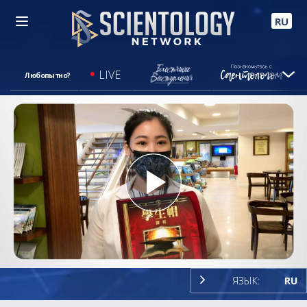
RU
LIVE
Любопытно?
Play
Video
ЯЗЫК:
RU