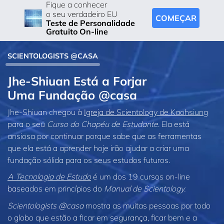
Fique a conhecer
o seu verdadeiro EU
COMEÇAR
Teste de Personalidade
Gratuito On-line
SCIENTOLOGISTS @CASA
Jhe‑Shiuan Está a Forjar
Uma Fundação @casa
Jhe‑Shiuan chegou à
Igreja de Scientology de Kaohsiung
para o seu
Curso do
Chapéu de Estudante
. Ela está
ansiosa por continuar porque sabe que as ferramentas
que ela está a aprender hoje irão ajudar a criar uma
fundação sólida para os seus estudos futuros.
A Tecnologia de Estudo
é um dos 19 cursos on‑line
baseados em princípios do
Manual de Scientology.
Scientologists @casa
mostra as muitas pessoas por todo
o globo que estão a ficar em segurança, ficar bem e a