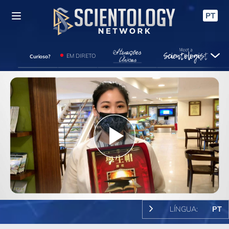
PT
EM DIRETO
Curioso?
Play
Video
LÍNGUA:
PT