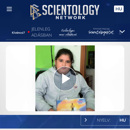
HU
JELENLEG
Kíváncsi?
ADÁSBAN
Play
Video
NYELV:
HU