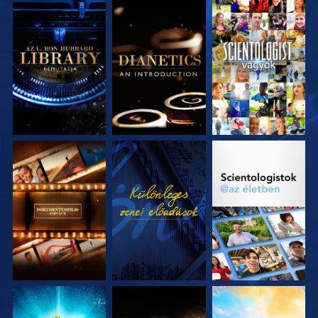
A SOROZAT
A SOROZAT
MŰSORNÉZÉS
RÉSZEI
RÉSZEI
A SOROZAT
MŰSORNÉZÉS
A SOROZAT
RÉSZEI
RÉSZEI