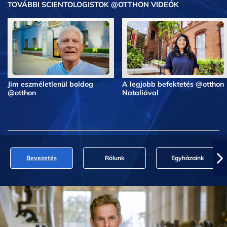
TOVÁBBI SCIENTOLOGISTOK @OTTHON VIDEÓK
Jim eszméletlenül boldog
A legjobb befektetés @otthon
@otthon
Nataliával
Bevezetés
Rólunk
Egyházaink