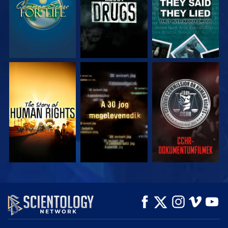
MŰSORNÉZÉS
MŰSORNÉZÉS
MŰSORNÉZÉS
MŰSORNÉZÉS
MŰSORNÉZÉS
A SOROZAT
RÉSZEI