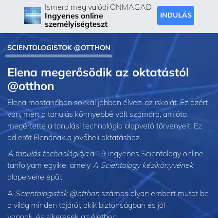
Ismerd meg valódi ÖNMAGAD
Ingyenes online
INDULÁS
személyiségteszt
SCIENTOLOGISTOK @OTTHON
Elena megerősödik az oktatástól
@otthon
Elena mostanában sokkal jobban élvezi az iskolát. Ez azért
van, mert a tanulás könnyebbé vált számára, amióta
megértette a tanulási technológia alapvető törvényeit. Ez
ad erőt Elenának a jövőbeli oktatáshoz.
A tanulás technológiája
a 19 ingyenes Scientology online
tanfolyam egyike, amely
A Scientology kézikönyvének
alapelveire épül.
A
Scientologistok @otthon
számos olyan embert mutat be
a világ minden tájáról, akik biztonságban és jól
vannak, és sikeresek az életben.