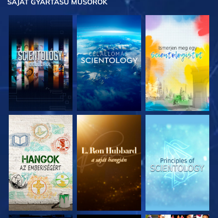
SAJÁT GYÁRTÁSÚ MŰSOROK
A SOROZAT
A SOROZAT
A SOROZAT
RÉSZEI
RÉSZEI
RÉSZEI