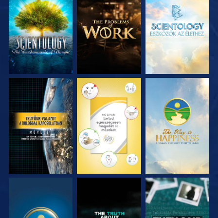
A SOROZAT
A SOROZAT
A SOROZAT
RÉSZEI
RÉSZEI
RÉSZEI
MŰSORNÉZÉS
MŰSORNÉZÉS
MŰSORNÉZÉS
MŰSORNÉZÉS
MŰSORNÉZÉS
MŰSORNÉZÉS