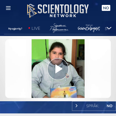
NO
LIVE
Nysgjerrig?
Play
Video
SPRÅK:
NO