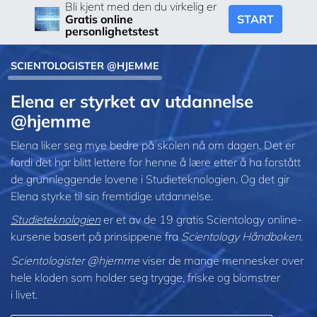
Bli kjent med den du virkelig er
START
Gratis online
personlighetstest
SCIENTOLOGISTER @HJEMME
Elena er styrket av utdannelse
@hjemme
Elena liker seg mye bedre på skolen nå om dagen. Det er
fordi det har blitt lettere for henne å lære etter å ha forstått
de grunnleggende lovene i Studieteknologien. Og det gir
Elena styrke til sin fremtidige utdannelse.
Studieteknologien
er et av de 19 gratis Scientology online-
kursene basert på prinsippene fra
Scientology Håndboken
.
Scientologister @hjemme
viser de mange mennesker over
hele kloden som holder seg trygge, friske og blomstrer
i livet.