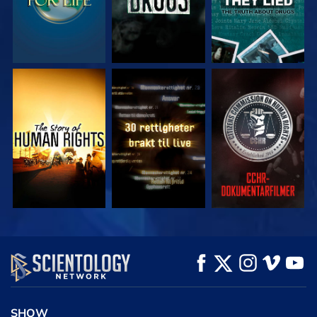
SE
SE
SE
SE
SE
UTFORSK SERIEN
SHOW