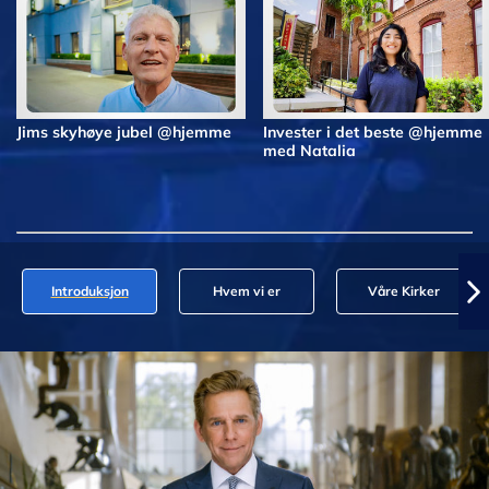
Jims skyhøye jubel @hjemme
Invester i det beste @hjemme
med Natalia
Introduksjon
Hvem vi er
Våre Kirker