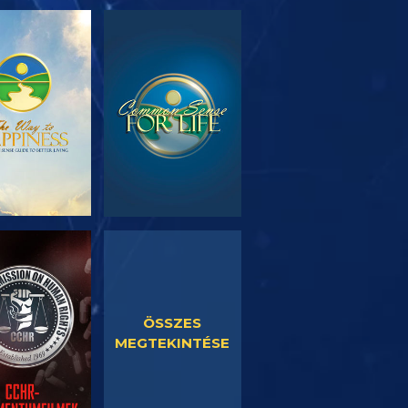
SOROZAT
MŰSORNÉZÉS
RÉSZEI
SORNÉZÉS
MŰSORNÉZÉS
ÖSSZES
MEGTEKINTÉSE