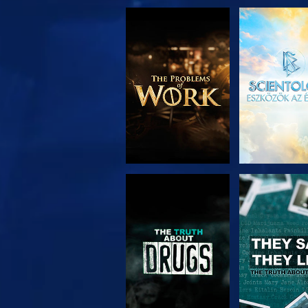
A SOROZAT
MŰSORNÉ
RÉSZEI
MŰSORNÉZÉS
MŰSORNÉ