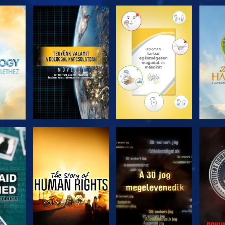
ZÉS
A SOROZAT
A SOROZAT
A 
RÉSZEI
RÉSZEI
ZÉS
MŰSORNÉZÉS
MŰSORNÉZÉS
MŰ