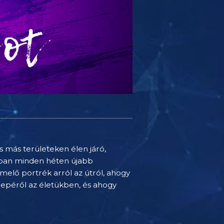
 más területeken élen járó,
atban minden héten újabb
melő portrék arról az útról, ahogy
erepéről az életükben, és ahogy