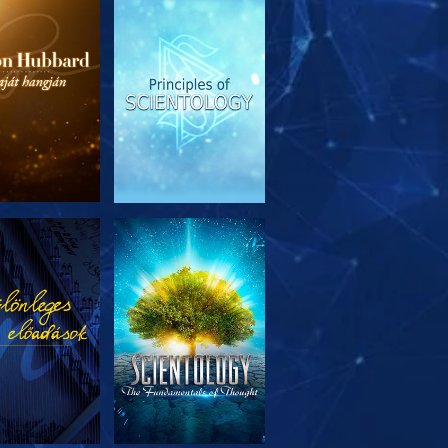
SOROZAT
MŰSORNÉZÉS
RÉSZEI