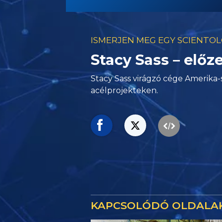
ISMERJEN MEG EGY SCIENTO
Stacy Sass – előz
Stacy Sass virágzó cége Amerika-
acélprojekteken.
KAPCSOLÓDÓ OLDALA