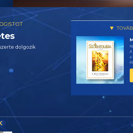
LOGISTOT
TOVÁB
etes
M
K
szerte dolgozik
A 
a 
és
K