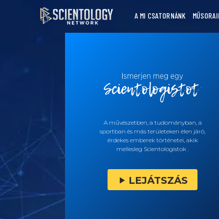
A MI CSATORNÁNK
MŰSORAI
A művészetben, a tudományban, a
sportban és más területeken élen járó,
érdekes emberek történetei, akik
mellesleg Scientologistok .
LEJÁTSZÁS