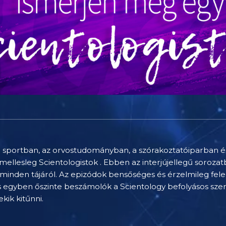
sportban, az orvostudományban, a szórakoztatóiparban és
mellesleg Scientologistok . Ebben az interjújellegű soroz
g minden tájáról. Az epizódok bensőséges és érzelmileg fele
 és egyben őszinte beszámolók a Scientology befolyásos sz
kik kitűnni.