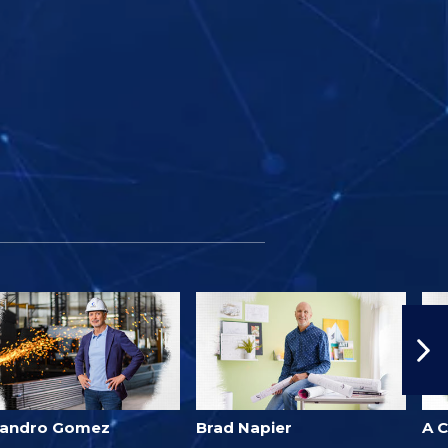
jandro Gomez
Brad Napier
A 