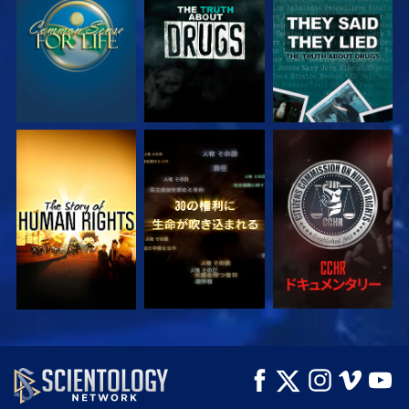
観る
観る
観る
観る
観る
観る
観る
観る
シリーズを探求