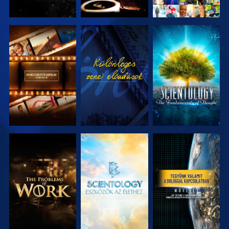
A SOROZAT
MŰSORNÉZÉS
A SOROZAT
RÉSZEI
RÉSZEI
A SOROZAT
A SOROZAT
MŰSORNÉZÉS
RÉSZEI
RÉSZEI