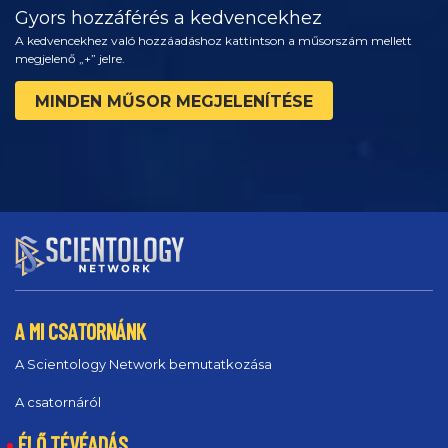
Gyors hozzáférés a kedvencekhez
A kedvencekhez való hozzáadáshoz kattintson a műsorszám mellett
megjelenő „+” jelre.
MINDEN MŰSOR MEGJELENÍTÉSE
A MI CSATORNÁNK
A Scientology Network bemutatkozása
A csatornáról
ÉLŐ TÉVÉADÁS