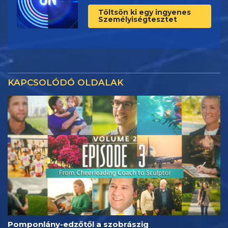
Töltsön ki egy ingyenes
Személyiségtesztet
KAPCSOLÓDÓ OLDALAK
Pomponlány-edzőtől a szobrászig