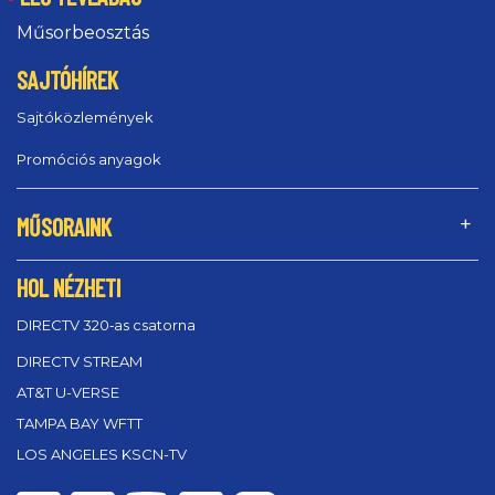
Műsorbeosztás
SAJTÓHÍREK
Sajtóközlemények
Promóciós anyagok
MŰSORAINK
HOL NÉZHETI
DIRECTV 320‑as csatorna
DIRECTV STREAM
AT&T U-VERSE
TAMPA BAY WFTT
LOS ANGELES KSCN-TV