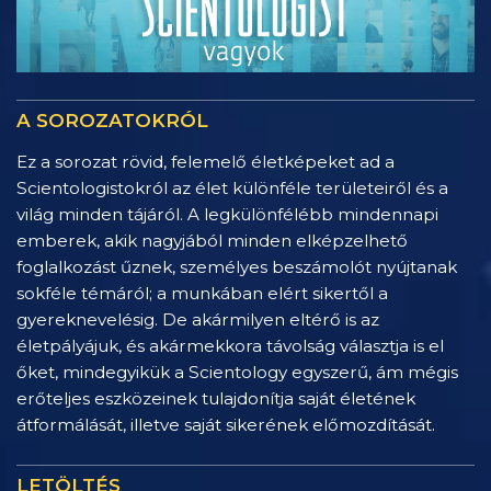
A SOROZATOKRÓL
Ez a sorozat rövid, felemelő életképeket ad a
Scientologistokról az élet különféle területeiről és a
világ minden tájáról. A legkülönfélébb mindennapi
emberek, akik nagyjából minden elképzelhető
foglalkozást űznek, személyes beszámolót nyújtanak
sokféle témáról; a munkában elért sikertől a
gyereknevelésig. De akármilyen eltérő is az
életpályájuk, és akármekkora távolság választja is el
őket, mindegyikük a Scientology egyszerű, ám mégis
erőteljes eszközeinek tulajdonítja saját életének
átformálását, illetve saját sikerének előmozdítását.
LETÖLTÉS