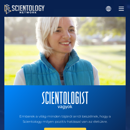
Emberek a világ minden tájáról arról beszélnek, hogy a
Scientology milyen pozitív hatással van az életükre.