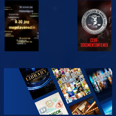
MŰSORNÉZÉS
MŰSORNÉZÉS
MŰSORNÉZÉS
MŰSORNÉZÉS
A SOROZAT
RÉSZEI