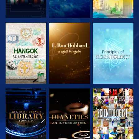
A SOROZAT
A SOROZAT
A SOROZAT
RÉSZEI
RÉSZEI
RÉSZEI
A SOROZAT
A SOROZAT
MŰSORNÉZÉS
RÉSZEI
RÉSZEI