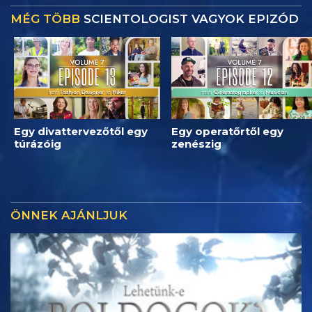
MÉG TÖBB
SCIENTOLOGIST VAGYOK EPIZÓD
Egy divattervezőtől egy
Egy operatőrtől egy
túrázóig
zenészig
ÖNNEK AJÁNLJUK