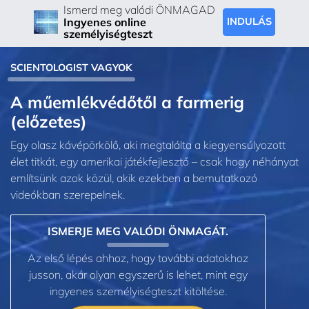
Ismerd meg valódi ÖNMAGAD
Ingyenes online
INDULÁS
személyiségteszt
SCIENTOLOGIST VAGYOK
A műemlékvédőtől a farmerig
(előzetes)
Egy olasz kávépörkölő, aki megtalálta a kiegyensúlyozott
élet titkát, egy amerikai játékfejlesztő – csak hogy néhányat
említsünk azok közül, akik ezekben a bemutatkozó
videókban szerepelnek.
ISMERJE MEG VALÓDI ÖNMAGÁT.
Az első lépés ahhoz, hogy további adatokhoz
jusson, akár olyan egyszerű is lehet, mint egy
ingyenes személyiségteszt kitöltése.