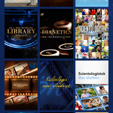
A SOROZAT
A SOROZAT
MŰSORNÉZÉS
RÉSZEI
RÉSZEI
A SOROZAT
MŰSORNÉZÉS
A SOROZAT
RÉSZEI
RÉSZEI