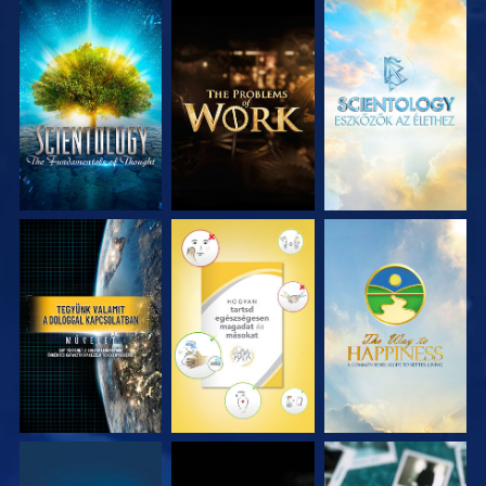
A SOROZAT
A SOROZAT
A SOROZAT
RÉSZEI
RÉSZEI
RÉSZEI
MŰSORNÉZÉS
MŰSORNÉZÉS
MŰSORNÉZÉS