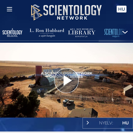
HU
Play
Video
NYELV:
HU