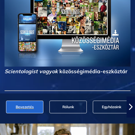
Scientologist vagyok
közösségimédia-eszköztár
Bevezetés
Rólunk
Egyházaink