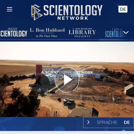
DE
Play
Video
SPRACHE:
DE