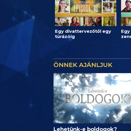
Egy divattervezőtől egy
Egy 
túrázóig
zen
ÖNNEK AJÁNLJUK
Lehetünk-e boldogok?