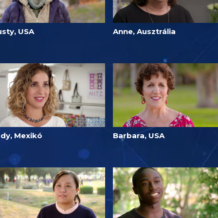
usty, USA
Anne, Ausztrália
udy, Mexikó
Barbara, USA