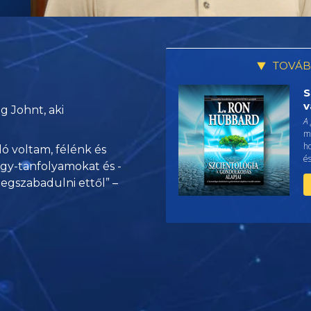
TOVÁB
S
v
g Johnt, aki
A
me
h
 voltam, félénk és
és
gy-tanfolyamokat és -
megszabadulni ettől” –