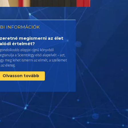
BI INFORMÁCIÓK
zeretné megismerni az élet
alódi értelmét?
 gondolkodás alapjai
című könyvből
gtanulja a Scientology első alapelvét – azt,
ogy meg lehet ismerni az elmét, a szellemet
 az életet.
Olvasson tovább