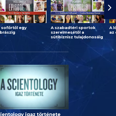
 sofőrtől egy
A szabadtéri sportok
A l
brászig
szerelmesétől a
az
sütibiznisz tulajdonosáig
ientology igaz története