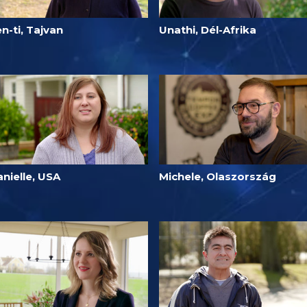
n-ti, Tajvan
Unathi, Dél-Afrika
nielle, USA
Michele, Olaszország