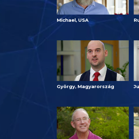
Michael, USA
R
György, Magyarország
J