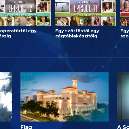
operatőrtől egy
Egy szörföstől egy
Egy
észig
cégtáblakészítőig
szo
Flag
A Sc