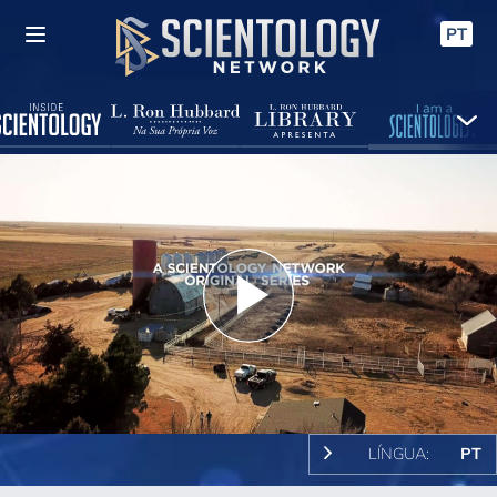
PT
Play
Video
LÍNGUA:
PT