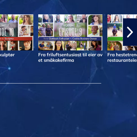
skulptør
Fra friluftsentusiast til eier av
Fra hestetrene
et småkakefirma
restauranteie