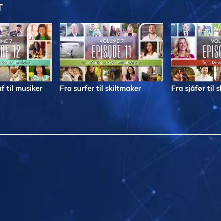
T
f til musiker
Fra surfer til skiltmaker
Fra sjåfør til 