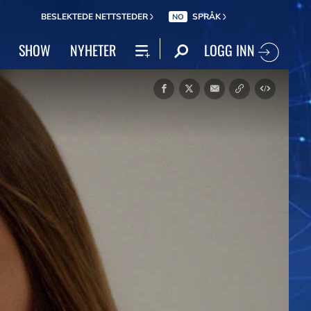
BESLEKTEDE NETTSTEDER
SPRÅK
NO
LOGG INN
SHOW
NYHETER