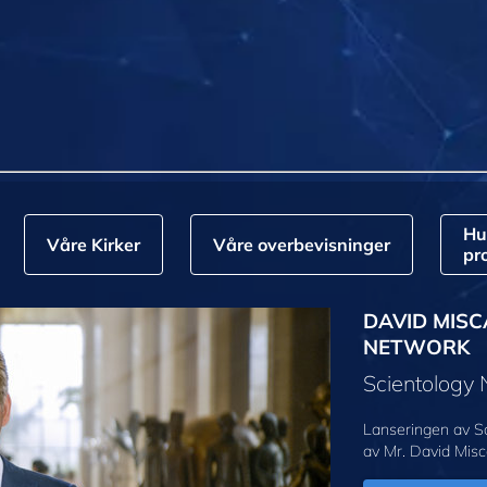
Hu
Våre Kirker
Våre overbevisninger
pr
DAVID MISC
NETWORK
Scientology
Lanseringen av S
av Mr. David Misc