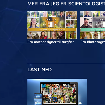
MER
FRA JEG ER SCIENTOLOGIS
Fra motedesigner til turgåer
Fra filmfotogra
LAST NED