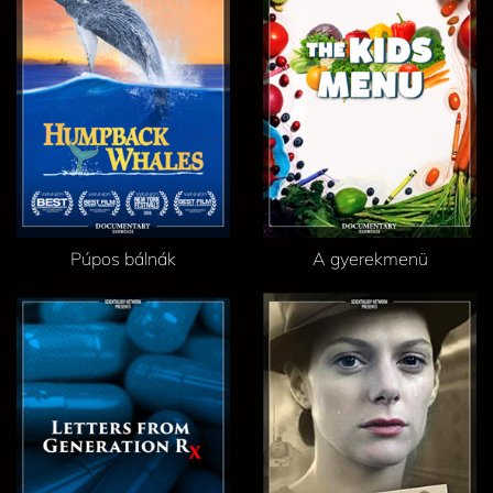
Púpos bálnák
A gyerekmenü