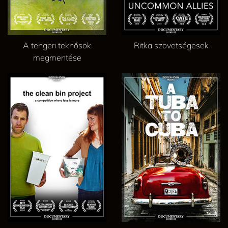
A tengeri teknősök
Ritka szövetségesek
megmentése