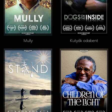
Mully
Kutyák odabent