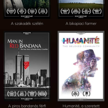
A szakadék szélén
A bikapiaci farmer
A piros bandanás férfi
Humanité, a szeretett