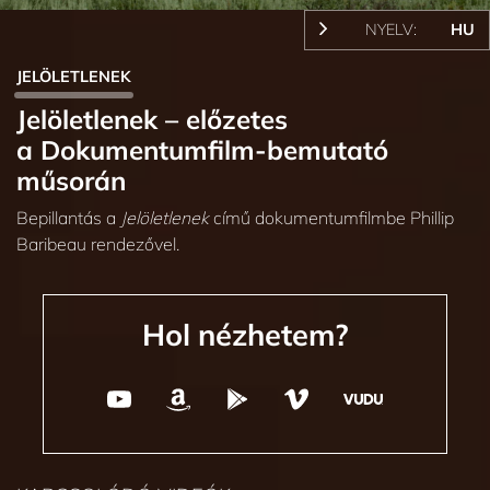
NYELV:
HU
JELÖLETLENEK
Jelöletlenek – előzetes
a Dokumentumfilm‑bemutató
műsorán
Bepillantás a
Jelöletlenek
című dokumentumfilmbe Phillip
Baribeau rendezővel.
Hol nézhetem?