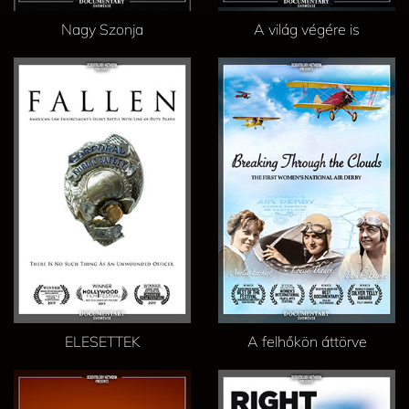
Nagy Szonja
A világ végére is
ELESETTEK
A felhőkön áttörve