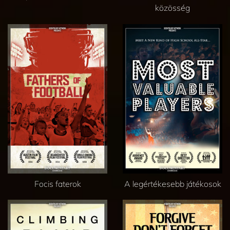
közösség
Focis faterok
A legértékesebb játékosok