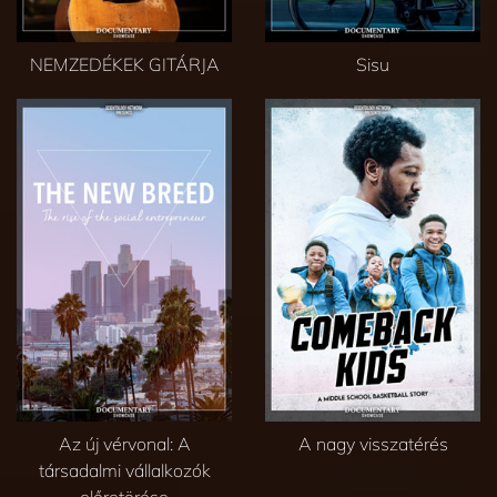
NEMZEDÉKEK GITÁRJA
Sisu
Az új vérvonal: A
A nagy visszatérés
társadalmi vállalkozók
előretörése