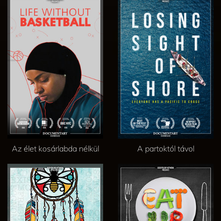
Az élet kosárlabda nélkül
A partoktól távol