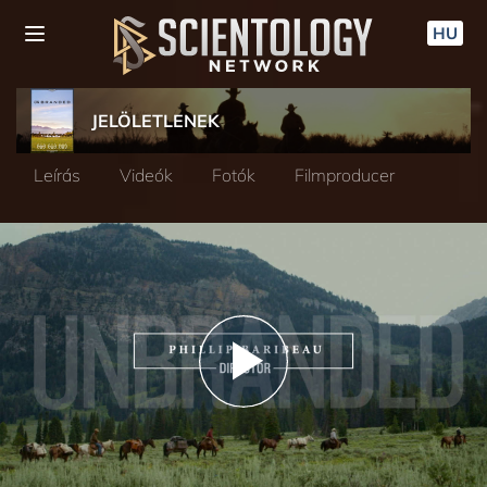
HU
JELÖLETLENEK
Leírás
Videók
Fotók
Filmproducer
Play
Video