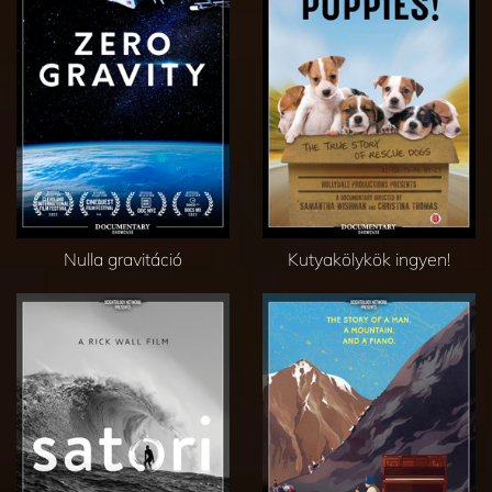
Nulla gravitáció
Kutyakölykök ingyen!