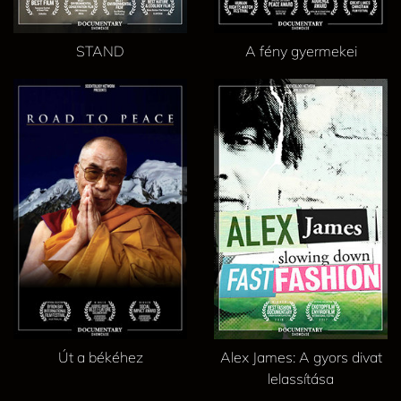
STAND
A fény gyermekei
Út a békéhez
Alex James: A gyors divat
lelassítása