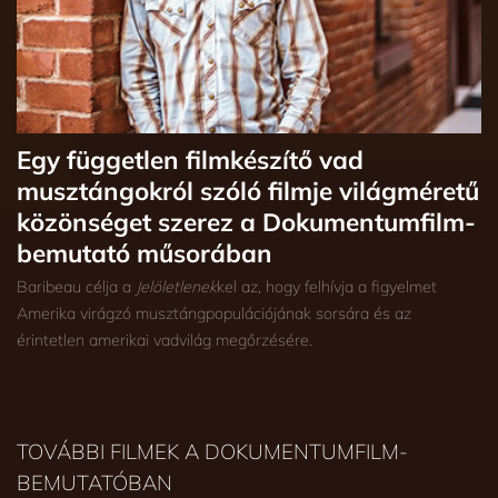
Egy független filmkészítő vad
musztángokról szóló filmje világméretű
közönséget szerez a Dokumentumfilm-
bemutató műsorában
Baribeau célja a
Jelöletlenek
kel az, hogy felhívja a figyelmet
Amerika virágzó musztángpopulációjának sorsára és az
érintetlen amerikai vadvilág megőrzésére.
TOVÁBBI FILMEK A DOKUMENTUMFILM-
BEMUTATÓBAN