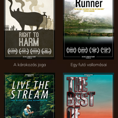
A károkozás joga
Egy futó vallomásai