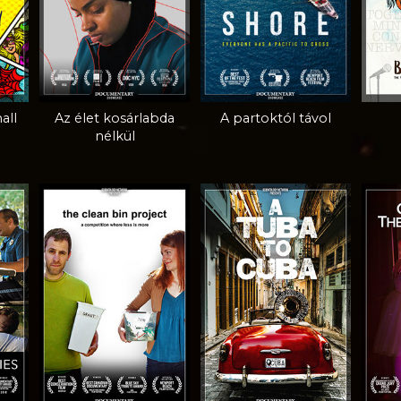
all
Az élet kosárlabda
A partoktól távol
nélkül