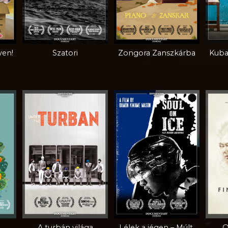
yen!
Szatori
Zongora Zanszkárba
Kuba
A turbán világa
Lélek a jégen – Múlt,
O