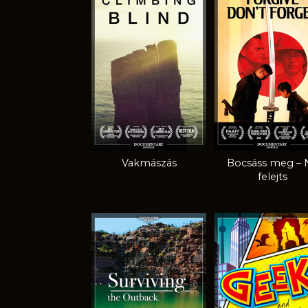
Vakmászás
Bocsáss meg – 
felejts