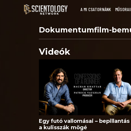
A MI CSATORNÁNK
MŰSORAI
Dokumentumfilm-bem
Videók
Egy futó vallomásai – bepillantás
a kulisszák mögé