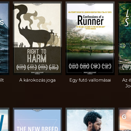
lt
A károkozás joga
Egy futó vallomásai
Az é
Jo