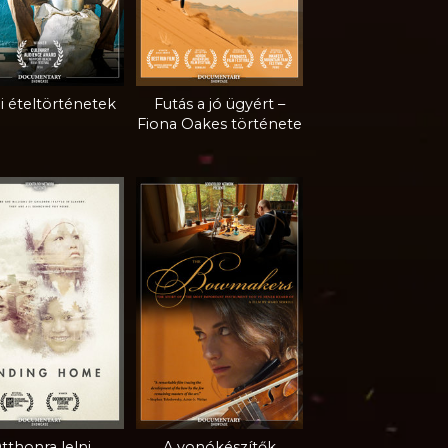
i ételtörténetek
Futás a jó ügyért –
Fiona Oakes története
tthonra lelni
A vonókészítők