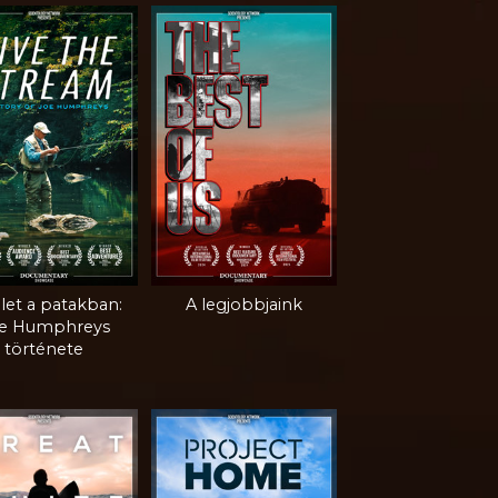
let a patakban:
A legjobbjaink
e Humphreys
története