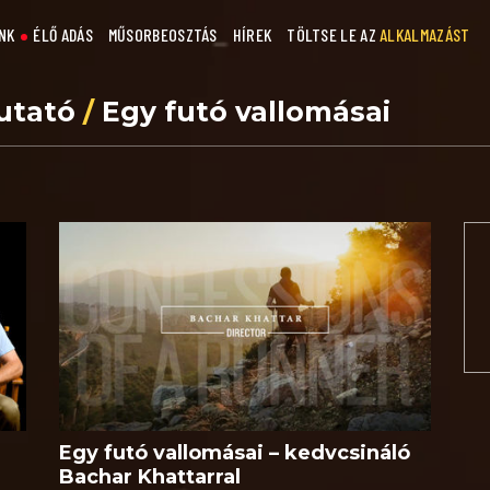
NK
ÉLŐ ADÁS
MŰSORBEOSZTÁS
HÍREK
TÖLTSE LE AZ
ALKALMAZÁST
utató
/
Egy futó vallomásai
Egy futó vallomásai – kedvcsináló
Bachar Khattarral