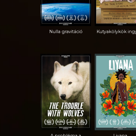
Nulla gravitáció
Kutyakölykök ing
A probléma a
Liyana