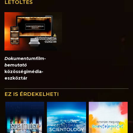
LETÖLTÉS
Dokumentumfilm-
bemutató
közösségimédia-
eszköztár
EZ IS ÉRDEKELHETI