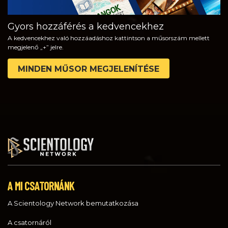
Gyors hozzáférés a kedvencekhez
A kedvencekhez való hozzáadáshoz kattintson a műsorszám mellett
megjelenő „+” jelre.
MINDEN MŰSOR MEGJELENÍTÉSE
A MI CSATORNÁNK
A Scientology Network bemutatkozása
A csatornáról