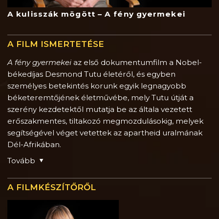
A kulisszák mögött – A fény gyermekei
A FILM ISMERTETÉSE
A fény gyermekei
az első dokumentumfilm a Nobel-
békedíjas Desmond Tutu életéről, és egyben
személyes betekintés korunk egyik legnagyobb
béketeremtőjének életművébe, mely Tutu útját a
szerény kezdetektől mutatja be az általa vezetett
erőszakmentes, tiltakozó megmozdulásokig, melyek
segítségével véget vetettek az apartheid uralmának
Dél-Afrikában.
Tovább
A FILMKÉSZÍTŐRŐL