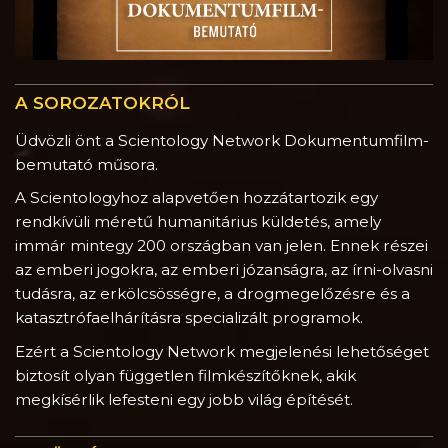
A SOROZATOKRÓL
Üdvözli önt a Scientology Network Dokumentumfilm-
bemutató műsora.
A Scientologyhoz alapvetően hozzátartozik egy
rendkívüli méretű humanitárius küldetés, amely
immár mintegy 200 országban van jelen. Ennek részei
az emberi jogokra, az emberi józanságra, az írni-olvasni
tudásra, az erkölcsösségre, a drogmegelőzésre és a
katasztrófaelhárításra specializált programok.
Ezért a Scientology Network megjelenési lehetőséget
biztosít olyan független filmkészítőknek, akik
megkísérlik lefesteni egy jobb világ építését.