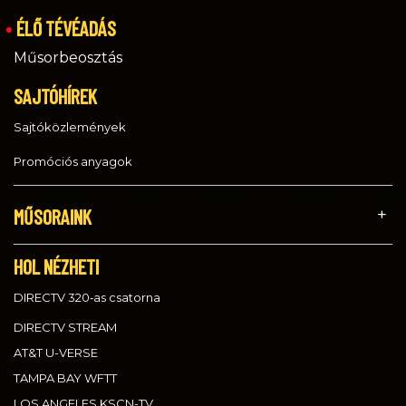
ÉLŐ TÉVÉADÁS
Műsorbeosztás
SAJTÓHÍREK
Sajtóközlemények
Promóciós anyagok
MŰSORAINK
HOL NÉZHETI
DIRECTV 320‑as csatorna
DIRECTV STREAM
AT&T U-VERSE
TAMPA BAY WFTT
LOS ANGELES KSCN-TV