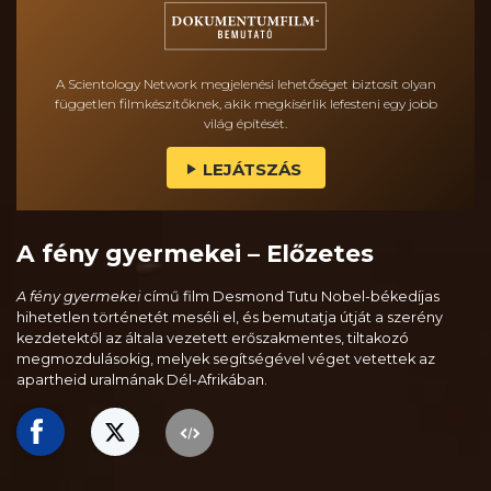
A Scientology Network megjelenési lehetőséget biztosít olyan
független filmkészítőknek, akik megkísérlik lefesteni egy jobb
világ építését.
LEJÁTSZÁS
A fény gyermekei – Előzetes
A fény gyermekei
című film Desmond Tutu Nobel-békedíjas
hihetetlen történetét meséli el, és bemutatja útját a szerény
kezdetektől az általa vezetett erőszakmentes, tiltakozó
megmozdulásokig, melyek segítségével véget vetettek az
apartheid uralmának Dél-Afrikában.