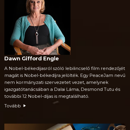
Dawn Gifford Engle
A Nobel-békedíjasról szóló lebilincselő film rendezőjét
magát is Nobel-békedíjra jelölték. Egy PeaceJam nevű
nem kormányzati szervezetet vezet, amelynek
igazgatótanácsában a Dalai Láma, Desmond Tutu és
további 12 Nobel-díjas is megtalálható.
Tovább