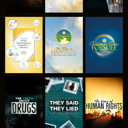
MŰSORNÉZÉS
MŰSORNÉZÉS
MŰSORNÉZÉS
MŰSORNÉZÉS
MŰSORNÉZÉS
MŰSORNÉZÉS