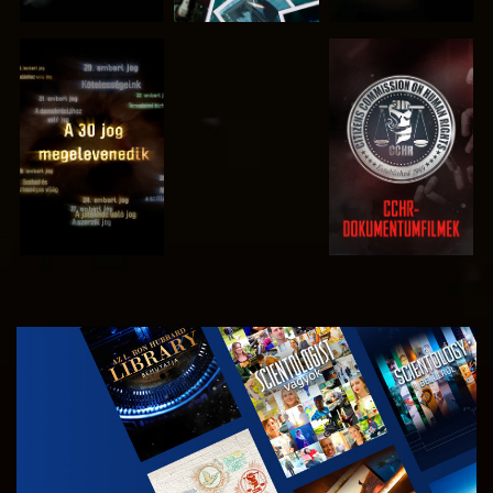
MŰSORNÉZÉS
MŰSORNÉZÉS
MŰSORNÉZÉS
MŰSORNÉZÉS
A SOROZAT
RÉSZEI