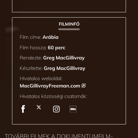
FILMINFÓ
Film címe:
Arábia
Film hossza:
60 perc
Rendezte:
Greg MacGillivray
Készítette:
Greg MacGillivray
Hivatalos weboldal:
MacGillivrayFreeman.com
Hivatalos közösségi csatornák:
TOVÁBBI FILMEK A DOKUMENTUMFILM-