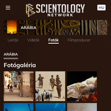
HU
ARÁBIA
Leírás
Videók
Fotók
Filmproducer
ARÁBIA
Fotógaléria