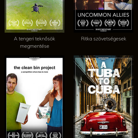
A tengeri teknősök
Ritka szövetségesek
megmentése