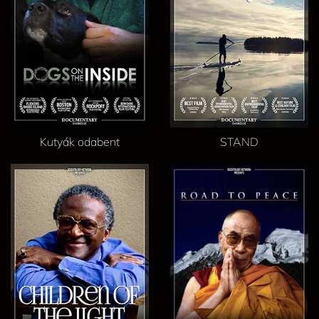
Kutyák odabent
STAND