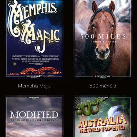
Memphis Majic
500 mérföld