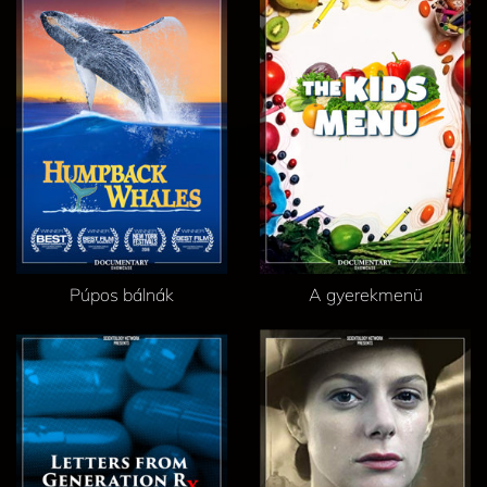
Púpos bálnák
A gyerekmenü