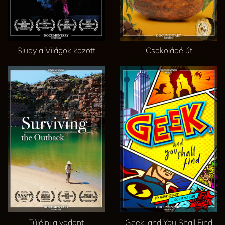
Siudy a Világok között
Csokoládé út
Túlélni a vadont
Geek, and You Shall Find