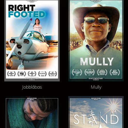
Jobblábas
Mully