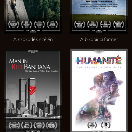
A szakadék szélén
A bikapiaci farmer