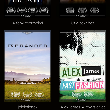
A fény gyermekei
Út a békéhez
Jelöletlenek
Alex James: A gyors divat