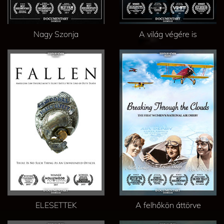
Nagy Szonja
A világ végére is
ELESETTEK
A felhőkön áttörve