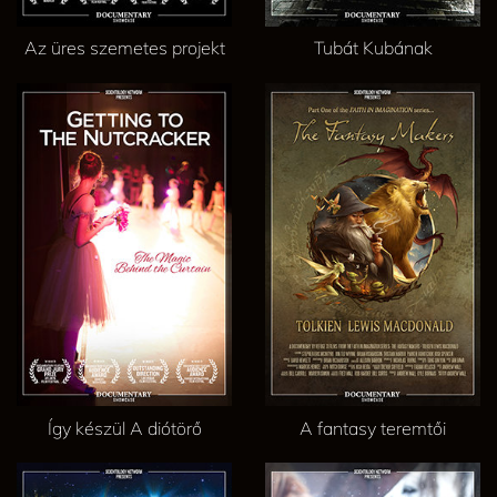
Az üres szemetes projekt
Tubát Kubának
Így készül A diótörő
A fantasy teremtői