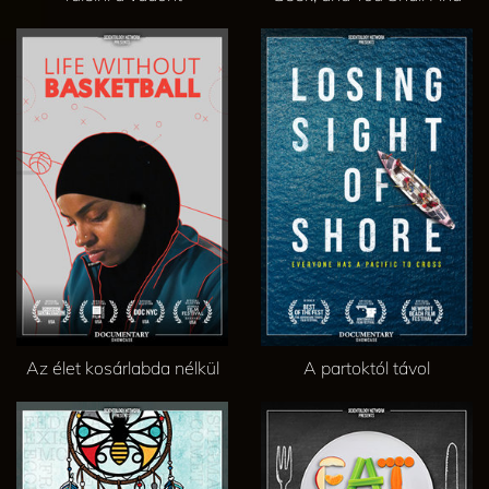
Az élet kosárlabda nélkül
A partoktól távol