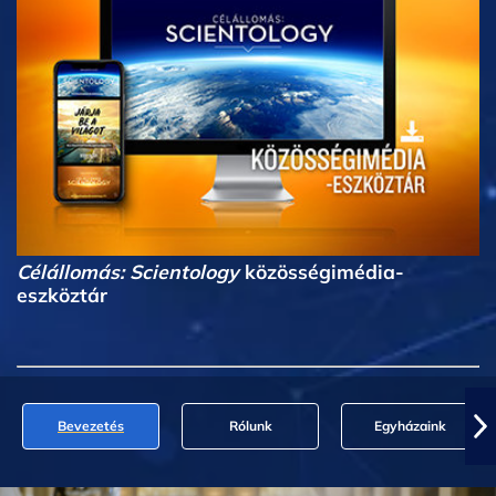
Célállomás: Scientology
közösségimédia-
eszköztár
Bevezetés
Rólunk
Egyházaink