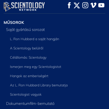
MŰSORNÉZÉS
MŰSORNÉZÉS
A SOROZAT
RÉSZEI
MŰSOROK
Saját gyártású sorozat
L. Ron Hubbard a saját hangján
A Scientology belülről
Célállomás: Scientology
Ismerjen meg egy Scientologistot
Hangok az emberiségért
Az L. Ron Hubbard Library bemutatja
Scientologist vagyok
Dokumentumfilm-bemutató