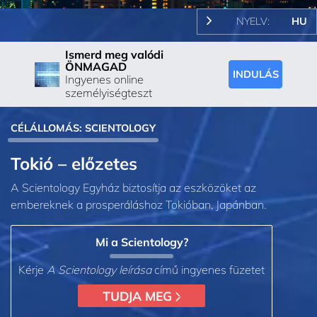
NYELV:
HU
Ismerd meg valódi
ÖNMAGAD
INDULÁS
Ingyenes online
személyiségteszt
CÉLÁLLOMÁS: SCIENTOLOGY
Tokió – előzetes
A Scientology Egyház biztosítja az eszközöket az
embereknek a prosperáláshoz Tokióban, Japánban.
Mi a Scientology?
Kérje
A Scientology leírása
című ingyenes füzetet
TUDJA MEG