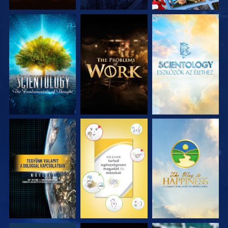
A SOROZAT
A SOROZAT
A SOROZAT
RÉSZEI
RÉSZEI
RÉSZEI
MŰSORNÉZÉS
MŰSORNÉZÉS
MŰSORNÉZÉS