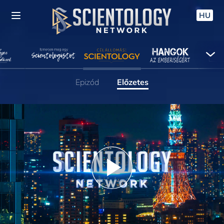
HU
Epizód
Előzetes
Play
Video