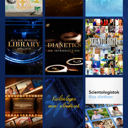
A SOROZAT
A SOROZAT
MŰSORNÉZÉS
RÉSZEI
RÉSZEI
A SOROZAT
MŰSORNÉZÉS
A SOROZAT
RÉSZEI
RÉSZEI