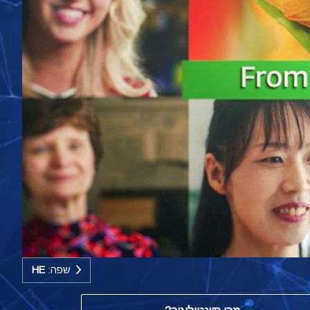
שפה:
HE