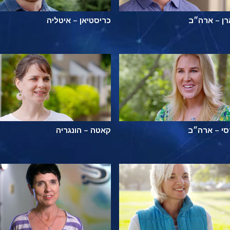
ן – ארה״ב
כריסטיאן – איטליה
י – ארה״ב
קאטה – הונגריה