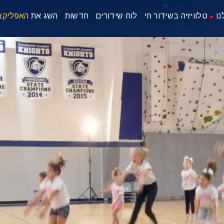
נו
טלוויזיה בשידור חי
לוח שידורים
חדשות
השג את
האפליקצ