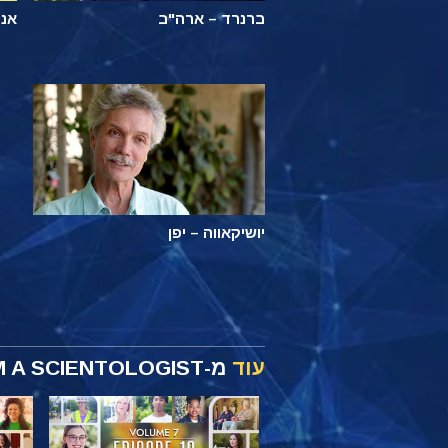
ברנרד – ארה"ב
אנה
יושיקאווה – יפן
עוד
מ-I AM A SCIENTOLOGIST