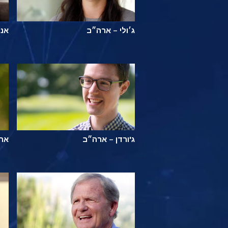
ג׳ולי – ארה״ב
אנז
ג'ורדן – ארה״ב
ארת