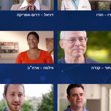
'ו – הודו
דניאל – דרום-אפריקה
ור – קנדה
ווילטה – ארה״ב