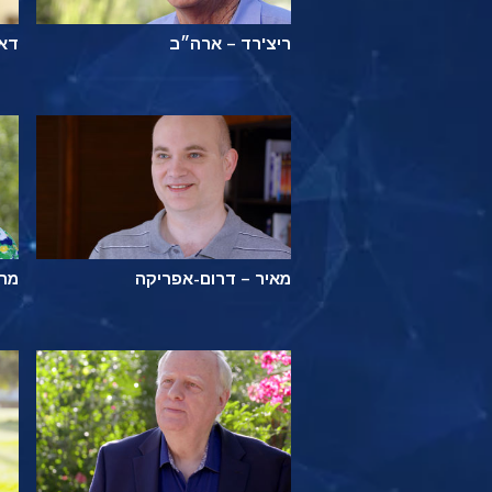
ריצ'רד – ארה״ב
דאר
מאיר – דרום-אפריקה
מרס