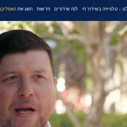
נו
טלוויזיה בשידור חי
לוח שידורים
חדשות
השג את
האפליקצ