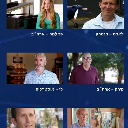
לארס – דנמרק
פאלמר – ארה״ב
קירק – ארה״ב
לי – אוסטרליה