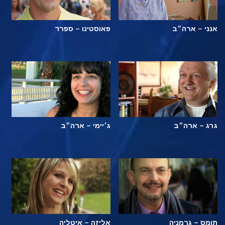
אנני – ארה״ב
פאוסטינו – ספרד
גרג – ארה״ב
ג׳יימי – ארה״ב
תומס – גרמניה
אליזה – איטליה