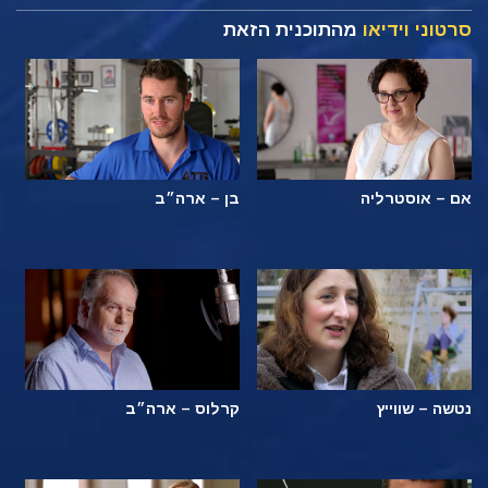
סרטוני וידיאו
מהתוכנית הזאת
אם – אוסטרליה
בן – ארה״ב
נטשה – שווייץ
קרלוס – ארה״ב