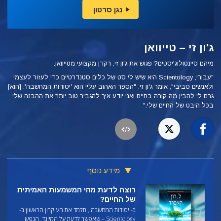
נגן סרטון
ג'ון זי – טייוואן
מיהם סיינטולוג'יסטים? פגוש את ג'ון זי, רקדן מקצועי מטייוואן.
"עבורי, Scientology היא שיש לי סט של כלים סטנדרטיים כדי לעזור לעצמי
ולאנשים סביבי", אומר ג'ון זי.
"הספר האהוב עליי הוא 'יסודות המחשבה'. [הוא]
גרם לי להבין מה קורה בחיים ואני יודע איך להגביר טוב יותר את ההבנה שלי
בכל היבט של החיים שלי."
מידע נוסף
רוצה לדעת מהי המשמעות האמיתית
של החיים?
ב-'יסודות המחשבה', תלמד את העיקרון הראשון ב-
Scientology – שאפשר לדעת על המיינד, הנפש