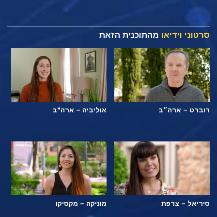
סרטוני וידיאו
מהתוכנית הזאת
רוברט – ארה״ב
אוליביה – ארה"ב
סיריאל – צרפת
מוניקה – מקסיקו