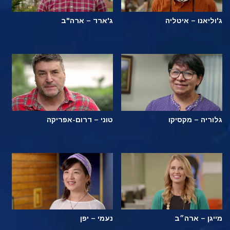
ג'וליאנו – איטליה
ג'ארד – ארה"ב
גלוריה – מקסיקו
טוני – דרום-אפריקה
מייגן – ארה״ב
נעמי – יפן