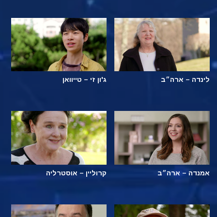
לינדה – ארה״ב
ג'ון זי – טייוואן
אמנדה – ארה״ב
קרוליין – אוסטרליה