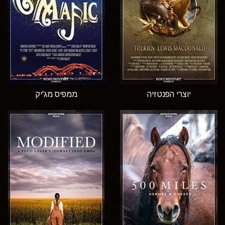
יוצרי הפנטזיה
ממפיס מג'יק