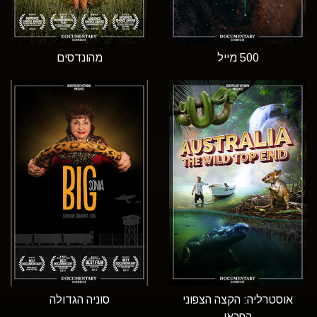
500 מייל
מהונדסים
אוסטרליה: הקצה הצפוני
סוניה הגדולה
הפראי