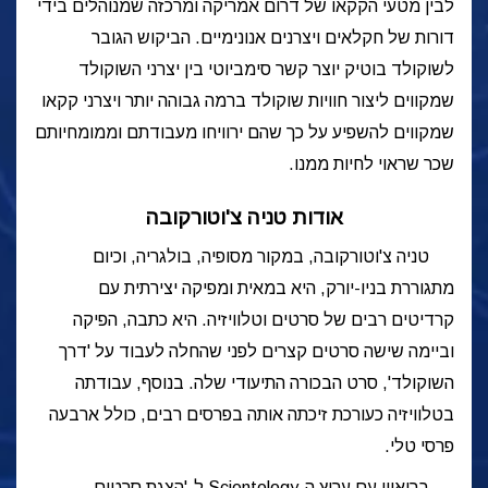
לבין מטעי הקקאו של דרום אמריקה ומרכזה שמנוהלים בידי
דורות של חקלאים ויצרנים אנונימיים. הביקוש הגובר
לשוקולד בוטיק יוצר קשר סימביוטי בין יצרני השוקולד
שמקווים ליצור חוויות שוקולד ברמה גבוהה יותר ויצרני קקאו
שמקווים להשפיע על כך שהם ירוויחו מעבודתם וממומחיותם
שכר שראוי לחיות ממנו.
אודות טניה צ'וטורקובה
טניה צ'וטורקובה, במקור מסופיה, בולגריה, וכיום
מתגוררת בניו-יורק, היא במאית ומפיקה יצירתית עם
קרדיטים רבים של סרטים וטלוויזיה. היא כתבה, הפיקה
וביימה שישה סרטים קצרים לפני שהחלה לעבוד על 'דרך
השוקולד',
סרט הבכורה התיעודי שלה. בנוסף, עבודתה
בטלוויזיה כעורכת זיכתה אותה בפרסים רבים, כולל ארבעה
פרסי טלי.
בריאיון עם ערוץ ה-Scientology ל-'הצגת סרטים