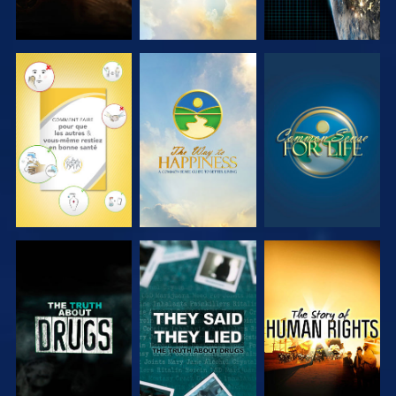
REGARDER
REGARDER
REGARDER
REGARDER
REGARDER
REGARDER