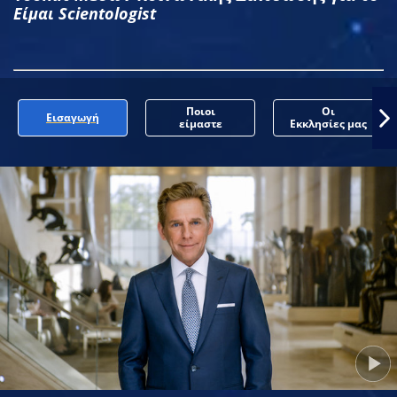
Είμαι Scientologist
Ποιοι
Οι
Εισαγωγή
είμαστε
Εκκλησίες μας