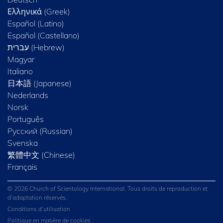
Ελληνικά (Greek)
Español (Latino)
Español (Castellano)
Magyar
Italiano
日本語 (Japanese)
Nederlands
Norsk
Português
Русский (Russian)
Svenska
繁體中文 (Chinese)
Français
© 2026 Church of Scientology International. Tous droits de reproduction et
d’adaptation réservés.
Conditions d’utilisation
Politique en matière de cookies