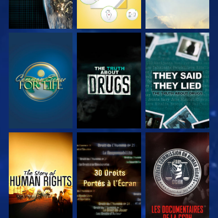
REGARDER
REGARDER
REGARDER
REGARDER
REGARDER
REGARDER