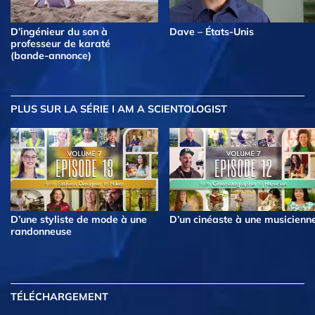
D’ingénieur du son à
Dave – États-Unis
professeur de karaté
(bande-annonce)
PLUS
SUR LA SÉRIE I AM A SCIENTOLOGIST
D’une styliste de mode à une
D’un cinéaste à une musicienn
randonneuse
TÉLÉCHARGEMENT