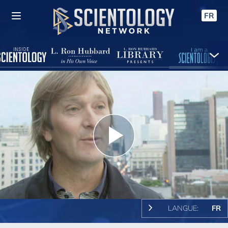
FR
Play
Video
LANGUE:
FR