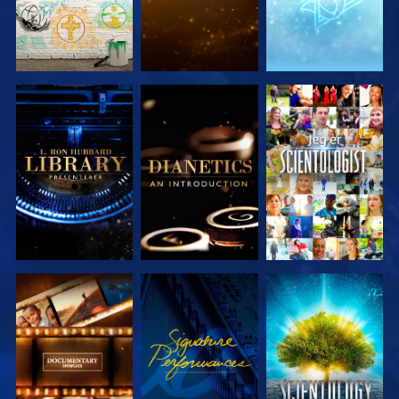
UTFORSK
UTFORSK
SE
SERIEN
SERIEN
UTFORSK
SE
UTFORSK
SERIEN
SERIEN