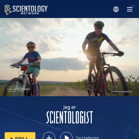
Se traileren
SPILL