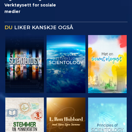
Verktøysett for sosiale
medier
DU
LIKER KANSKJE OGSÅ
UTFORSK
UTFORSK
UTFORSK
SERIEN
SERIEN
SERIEN