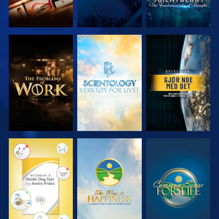
UTFORSK
UTFORSK
SE
SERIEN
SERIEN
SE
SE
SE