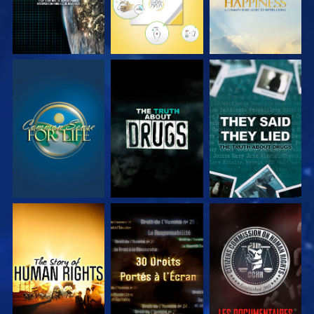
REGARDER
REGARDER
REGARDER
REGARDER
REGARDER
REGARDER