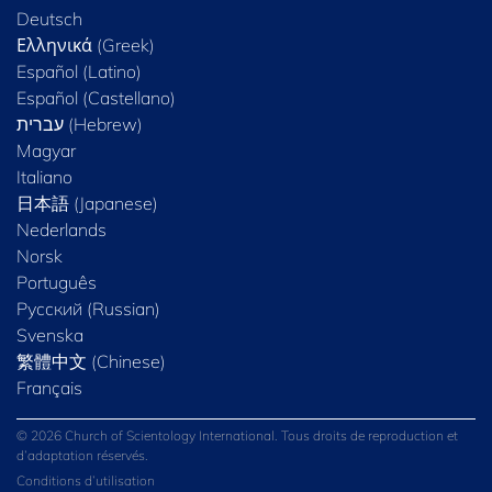
Deutsch
Ελληνικά (Greek)
Español (Latino)
Español (Castellano)
Magyar
Italiano
日本語 (Japanese)
Nederlands
Norsk
Português
Русский (Russian)
Svenska
繁體中文 (Chinese)
Français
© 2026 Church of Scientology International. Tous droits de reproduction et
d’adaptation réservés.
Conditions d’utilisation