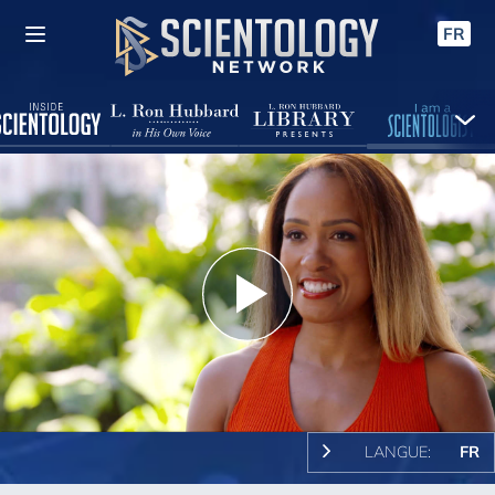
FR
Play
Video
LANGUE:
FR