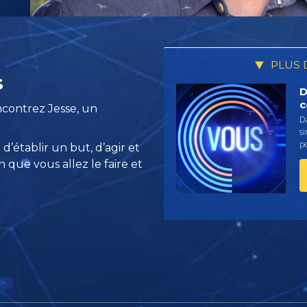
PLUS 
s
D
c
ncontrez Jesse, un
Da
s
pe
’établir un but, d’agir et
n que vous allez le faire et