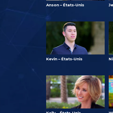
Anson – États-Unis
Je
Kevin – États-Unis
N
Kelly – États-Unis
W