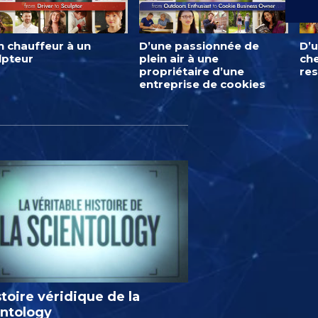
n chauffeur à un
D’une passionnée de
D’u
lpteur
plein air à une
ch
propriétaire d’une
res
entreprise de cookies
stoire véridique de la
entology