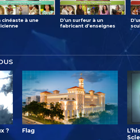
 cinéaste à une
D’un surfeur à un
D’u
icienne
fabricant d’enseignes
scu
OUS
ux ?
Flag
L’hi
Sci