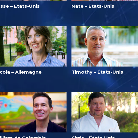
sse – États-Unis
Nate – États-Unis
icola – Allemagne
Timothy – États-Unis
illiam de Colombie
Chris – États-Unis